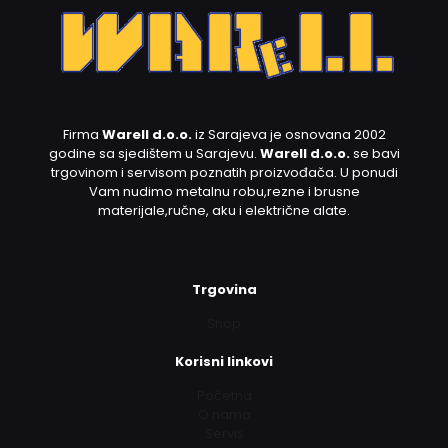
Firma
Warell d.o.o.
iz Sarajeva je osnovana 2002
godine sa sjedištem u Sarajevu.
Warell d.o.o.
se bavi
trgovinom i servisom poznatih proizvođača. U ponudi
Vam nudimo metalnu robu,rezne i brusne
materijale,ručne, aku i električne alate.
Trgovina
Shop
Korisni linkovi
Početna
O nama
Servis