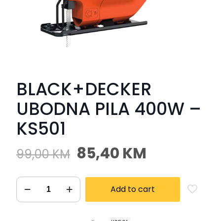
BLACK+DECKER
UBODNA PILA 400W –
KS501
85,40
KM
99,00
KM
Add to cart