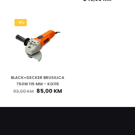
-9%
BLACK+DECKER BRUSILICA
750W 115 MM – KG115
85,00
KM
93,00
KM