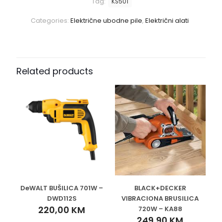
Tag:
KS501
Categories:
Električne ubodne pile
,
Električni alati
Related products
DeWALT BUŠILICA 701W –
BLACK+DECKER
DWD112S
VIBRACIONA BRUSILICA
220,00
KM
720W – KA88
249,90
KM