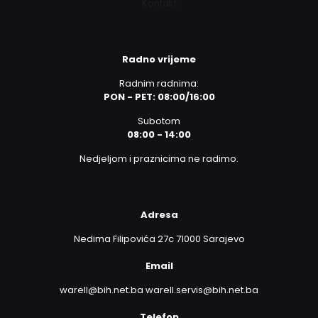
Kontakt
Radno vrijeme
Radnim radnima:
PON - PET: 08:00/16:00
Subotom
08:00 - 14:00
Nedjeljom i praznicima ne radimo.
Adresa
Nedima Filipovića 27c 71000 Sarajevo
Email
warell@bih.net.ba warell.servis@bih.net.ba
Telefon