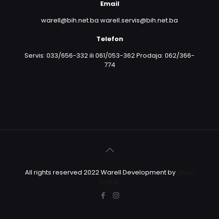
Email
warell@bih.net.ba warell.servis@bih.net.ba
Telefon
Servis: 033/656-332 ili 061/053-362 Prodaja: 062/366-
774
All rights reserved 2022 Warell Development by
Lilium
Digital.