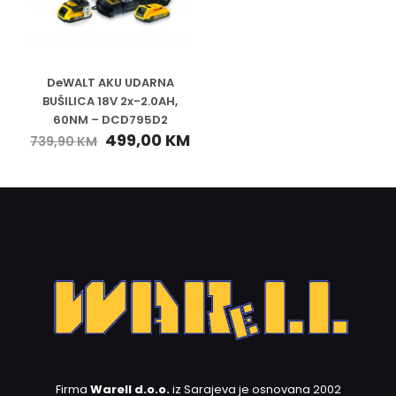
DeWALT AKU UDARNA
BUŠILICA 18V 2x-2.0AH,
60NM – DCD795D2
499,00
KM
739,90
KM
Firma
Warell d.o.o.
iz Sarajeva je osnovana 2002