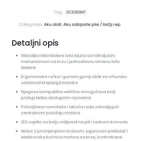
Tag:
DCS369NT
Categories:
Aku alati
,
Aku sabljaste pile / lisičji rep
Detaljni opis
Stezaljka lista testere bez ključa sa rotirajućim
mehanizmom za brzu i jednostavnu izmenu lista
testere
Ergonomska ručka i gumeni gornji oblik za vrhunsku
udobnost krajnjeg korisnika
Njegova kompaktna veličina omogućava bolji
pristup teško dostupnim rezovima
Poboljšana ravnoteža i lakoća rada zahvaljujući
centralnom položaju motora
LED svjetlo za bolju vidljivost na pili i radnom komadu
Motor s promjenjivom brzinom, sigurnosni prekidač i
elektronska kočnica motora za brze, kontrolirane