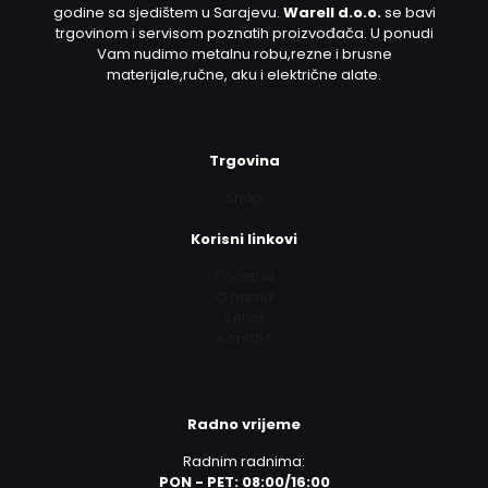
godine sa sjedištem u Sarajevu.
Warell d.o.o.
se bavi
trgovinom i servisom poznatih proizvođača. U ponudi
Vam nudimo metalnu robu,rezne i brusne
materijale,ručne, aku i električne alate.
Trgovina
Shop
Korisni linkovi
Početna
O nama
Servis
Kontakt
Radno vrijeme
Radnim radnima:
PON - PET: 08:00/16:00