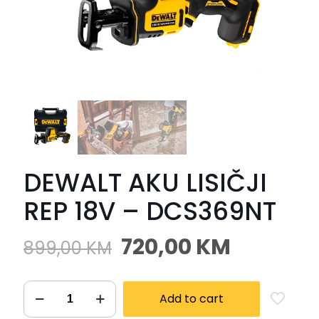
DEWALT AKU LISIČJI
REP 18V – DCS369NT
720,00
KM
899,00
KM
Add to cart