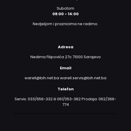
Subotom
08:00 - 14:00
Nedjeljom i praznicima ne radimo.
Adresa
Nedima Filipovića 27c 71000 Sarajevo
Email
warell@bih.net.ba warell.servis@bih.net.ba
Telefon
Servis: 033/656-332 ili 061/053-362 Prodaja: 062/366-
774