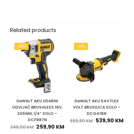
Related products
-26%
-23%
DeWALT AKU UDARNI
DeWALT AKU 54V FLEX
ODVIJAČ BRUSHLESS 18V,
VOLT BRUSILICA SOLO –
205NM, 1/4” SOLO –
DCG418N
539,90
KM
DCF887N
699,90
KM
259,90
KM
349,00
KM