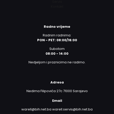
Servis
Kontakt
Radno vrijeme
Radnim radnima:
PON - PET: 08:00/16:00
Subotom
08:00 - 14:00
Nedjeljom i praznicima ne radimo.
Adresa
Nedima Filipovića 27c 71000 Sarajevo
Email
warell@bih.net.ba warell.servis@bih.net.ba