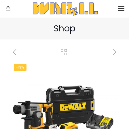
Shop
-13%