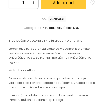
Add to cart
Tag:
DCH172E2T
Categories:
Aku alati
,
Aku čekići SDS+
Brzo bušenje betona s 1,4 džula udarne energije
Lagan dizajn: idealan za šipke za vješalice, betonske
oplate, nosače kabela i pričvršćivanje nosača,
pričvršćivanje stezaljkama i nosačima i pričvršćivanje
ograde
Motor bez četkica
Aktivni sustav kontrole vibracija pri udaru smanjuje
vibracije koje korisnik osjeća na ručkama, u usporedbi s
na udarne bušilice bez ove značajke
Prekidač za odabir načina rada: brzo prebacivanje
između bušenja i udarnih aplikacija