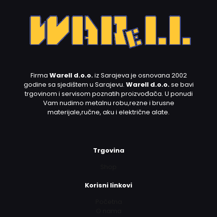
Firma
Warell d.o.o.
iz Sarajeva je osnovana 2002
godine sa sjedištem u Sarajevu.
Warell d.o.o.
se bavi
trgovinom i servisom poznatih proizvođača. U ponudi
Vam nudimo metalnu robu,rezne i brusne
materijale,ručne, aku i električne alate.
Trgovina
Shop
Korisni linkovi
Početna
O nama