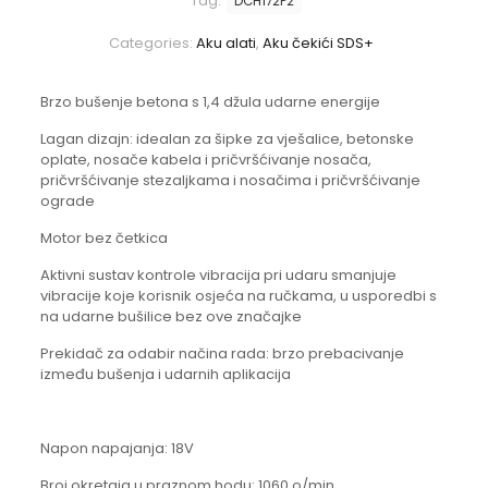
Tag:
DCH172P2
Categories:
Aku alati
,
Aku čekići SDS+
Brzo bušenje betona s 1,4 džula udarne energije
Lagan dizajn: idealan za šipke za vješalice, betonske
oplate, nosače kabela i pričvršćivanje nosača,
pričvršćivanje stezaljkama i nosačima i pričvršćivanje
ograde
Motor bez četkica
Aktivni sustav kontrole vibracija pri udaru smanjuje
vibracije koje korisnik osjeća na ručkama, u usporedbi s
na udarne bušilice bez ove značajke
Prekidač za odabir načina rada: brzo prebacivanje
između bušenja i udarnih aplikacija
Napon napajanja: 18V
Broj okretaja u praznom hodu: 1060 o/min