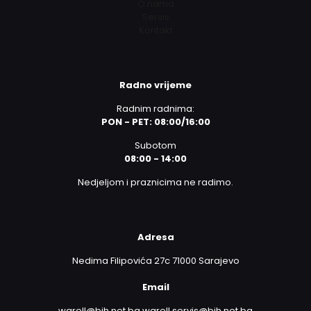
O nama
Servis
Kontakt
Radno vrijeme
Radnim radnima:
PON - PET: 08:00/16:00
Subotom
08:00 - 14:00
Nedjeljom i praznicima ne radimo.
Adresa
Nedima Filipovića 27c 71000 Sarajevo
Email
warell@bih.net.ba warell.servis@bih.net.ba