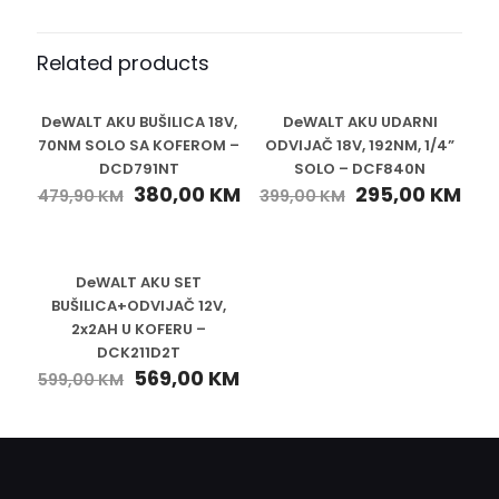
Related products
DeWALT AKU BUŠILICA 18V,
DeWALT AKU UDARNI
-21%
-26%
70NM SOLO SA KOFEROM –
ODVIJAČ 18V, 192NM, 1/4”
DCD791NT
SOLO – DCF840N
380,00
KM
295,00
KM
479,90
KM
399,00
KM
DeWALT AKU SET
-5%
BUŠILICA+ODVIJAČ 12V,
2x2AH U KOFERU –
DCK211D2T
569,00
KM
599,00
KM