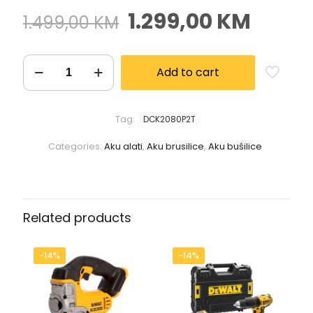
1.299,00
KM
1.499,00
KM
Add to cart
Tag:
DCK2080P2T
Categories:
Aku alati
,
Aku brusilice
,
Aku bušilice
Related products
-14%
-14%