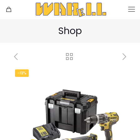
Shop
-13%