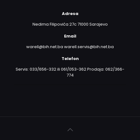
Adresa
Nedima Filipovića 27c 71000 Sarajevo
Email
warell@bih.net.ba warell.servis@bih.net.ba
Telefon
Servis: 033/656-332 ili 061/053-362 Prodaja: 062/366-
774