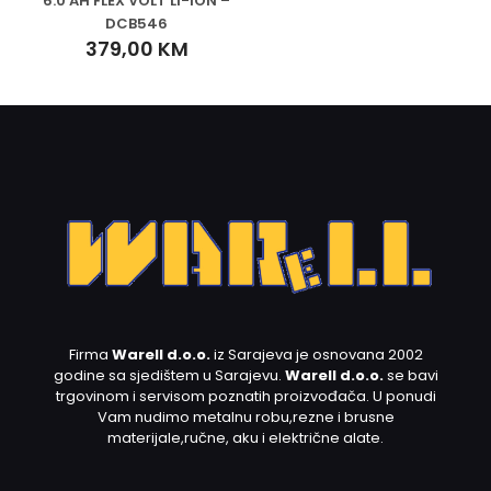
6.0 AH FLEX VOLT LI-ION –
DCB546
379,00
KM
Firma
Warell d.o.o.
iz Sarajeva je osnovana 2002
godine sa sjedištem u Sarajevu.
Warell d.o.o.
se bavi
trgovinom i servisom poznatih proizvođača. U ponudi
Vam nudimo metalnu robu,rezne i brusne
materijale,ručne, aku i električne alate.