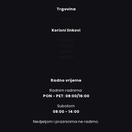
Trgovina
Shop
Korisni linkovi
Početna
O nama
Servis
Kontakt
Radno vrijeme
Radnim radnima:
PON - PET: 08:00/16:00
Subotom
08:00 - 14:00
Nedjeljom i praznicima ne radimo.