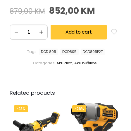
852,00
KM
879,00
KM
Add to cart
Tags:
DCD 805
DCD805
DCD805P2T
Categories:
Aku alati
,
Aku bušilice
Related products
-23%
-26%