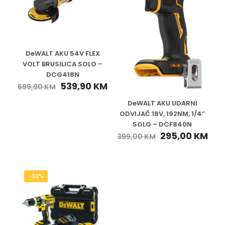
DeWALT AKU 54V FLEX
VOLT BRUSILICA SOLO –
DCG418N
539,90
KM
699,90
KM
DeWALT AKU UDARNI
ODVIJAČ 18V, 192NM, 1/4”
SOLO – DCF840N
295,00
KM
399,00
KM
-33%