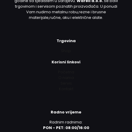
godine sa sjedištem u Sarajevu.
Warell d.o.o.
se bavi
trgovinom i servisom poznatih proizvođača. U ponudi
Vam nudimo metalnu robu,rezne i brusne
materijale,ručne, aku i električne alate.
Trgovina
Shop
Korisni linkovi
Početna
O nama
Servis
Kontakt
Radno vrijeme
Radnim radnima:
PON - PET: 08:00/16:00