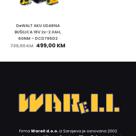
DeWALT AKU UDARNA
BUŠILICA 18V 2x-2.0AH,
60NM – DCD795D2
499,00
KM
739,90
KM
Firma
Warell d.o.o.
iz Sarajeva je osnovana 2002