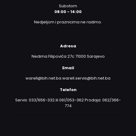
Subotom
08:00 - 14:00
Nedjeljom i praznicima ne radimo.
Adresa
Nedima Filipovića 27c 71000 Sarajevo
Email
warell@bih.net.ba warell.servis@bih.net.ba
Telefon
Servis: 033/656-332 ili 061/053-362 Prodaja: 062/366-
774