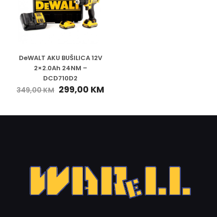
DeWALT AKU BUŠILICA 12V
2×2.0Ah 24NM –
DCD710D2
299,00
KM
349,00
KM