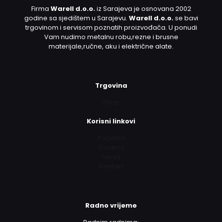
Firma
Warell d.o.o.
iz Sarajeva je osnovana 2002
godine sa sjedištem u Sarajevu.
Warell d.o.o.
se bavi
trgovinom i servisom poznatih proizvođača. U ponudi
Vam nudimo metalnu robu,rezne i brusne
materijale,ručne, aku i električne alate.
Trgovina
Shop
Korisni linkovi
Početna
O nama
Servis
Kontakt
Radno vrijeme