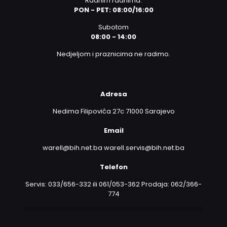
Radnim radnima:
PON - PET: 08:00/16:00
Subotom
08:00 - 14:00
Nedjeljom i praznicima ne radimo.
Adresa
Nedima Filipovića 27c 71000 Sarajevo
Email
warell@bih.net.ba warell.servis@bih.net.ba
Telefon
Servis: 033/656-332 ili 061/053-362 Prodaja: 062/366-
774