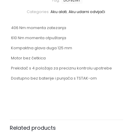
Tag:
DCF921NT
Categories:
Aku alati
,
Aku udarni odvijači
406 Nm momenta zatezanja
610 Nm momenta otpuštanja
Kompaktna glava duga 125 mm
Motor bez četkica
Prekidač s 4 položaja za preciznu kontrolu upotrebe
Dostupno bez baterije i punjača s TSTAK-om
Related products