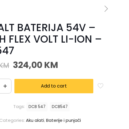
LT BATERIJA 54V –
H FLEX VOLT LI-ION –
547
324,00
KM
KM
Add to cart
Tags:
DCB 547
DCB547
Categories:
Aku alati
,
Baterije i punjači