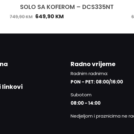
SOLO SA KOFEROM – DCS335NT
649,90
KM
749,90
KM
6
ina
Radno vrijeme
Radnim radnima:
PON - PET: 08:00/16:00
 linkovi
Subotom
08:00 - 14:00
Nedjeljom i praznicima ne r