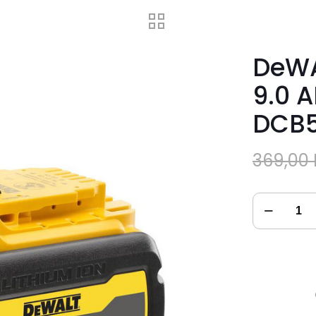
DeWA
9.0 A
DCB
369,00