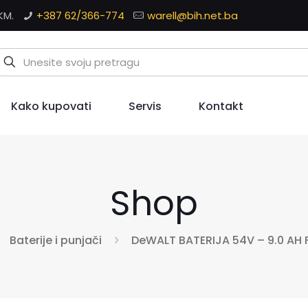
KM.
+387 62/366-774
warell@bih.net.ba
Kako kupovati
Servis
Kontakt
Shop
Baterije i punjači
DeWALT BATERIJA 54V – 9.0 AH 