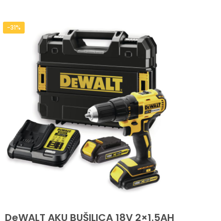
-31%
DeWALT AKU BUŠILICA 18V 2×1.5AH