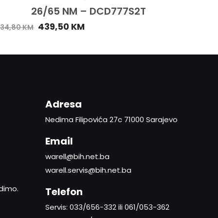
26/65 NM – DCD777S2T
439,50
KM
34,80
KM
Adresa
Nedima Filipovića 27c 71000 Sarajevo
Email
warell@bih.net.ba
warell.servis@bih.net.ba
adimo.
Telefon
Servis: 033/656-332 ili 061/053-362