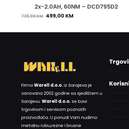
2x-2.0AH, 60NM – DCD795D2
499,00
KM
739,90
KM
Trgov
Shop
Korisni
Firma
Warell d.o.o.
iz Sarajeva je
Početna
osnovana 2002 godine sa sjedištem u
O nama
Sarajevu.
Warell d.o.o.
se bavi
Servis
trgovinom i servisom poznatih
Kontakt
proizvođača. U ponudi Vam nudimo
metalnu robu,rezne i brusne