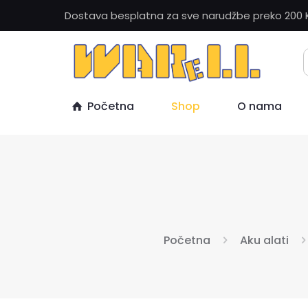
Dostava besplatna za sve narudžbe preko 200 
Početna
Shop
O nama
Početna
Aku alati