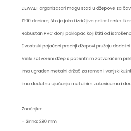
DEWALT organizatori mogu stati u džepove za čavl
1200 deniera, što je jaka i izdržljiva poliesterska tka
Robustan PVC donji poklopac koji štiti od istrošeno
Dvostruki pojačani prednji džepovi pružaju dodatni 
Veliki zatvoreni džep s patentnim zatvaračem prikla
Ima ugrađen metalni držač za remen i vanjski kužni
Ima dodatno ojačanje metalnim zakovicama i do
Značajke:
– Širina: 290 mm