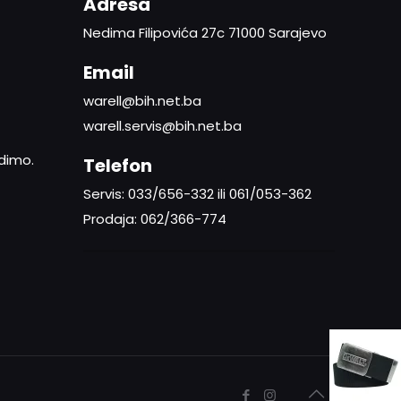
Adresa
Nedima Filipovića 27c 71000 Sarajevo
Email
warell@bih.net.ba
warell.servis@bih.net.ba
adimo.
Telefon
Servis: 033/656-332 ili 061/053-362
Prodaja: 062/366-774