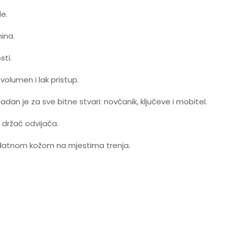
e.
nina.
sti.
volumen i lak pristup.
dan je za sve bitne stvari: novčanik, ključeve i mobitel.
 držač odvijača.
datnom kožom na mjestima trenja.