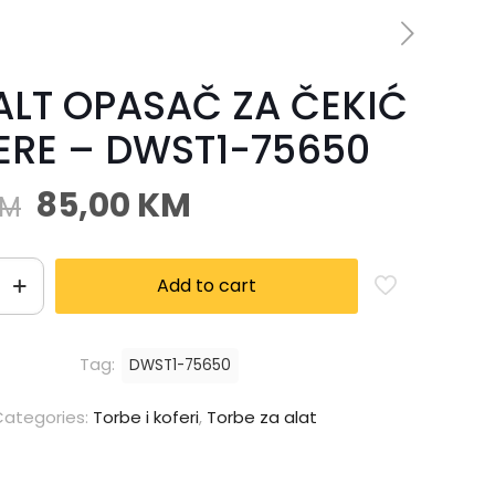
LT OPASAČ ZA ČEKIĆ
SERE – DWST1-75650
85,00
KM
KM
Add to cart
Tag:
DWST1-75650
Categories:
Torbe i koferi
,
Torbe za alat