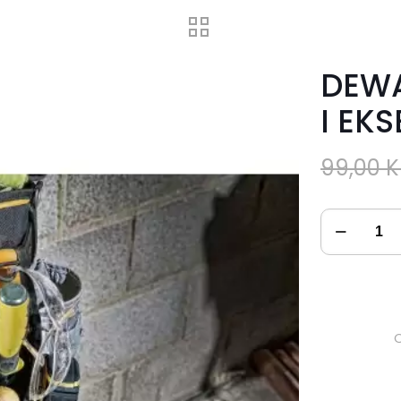
DEWA
I EK
99,00