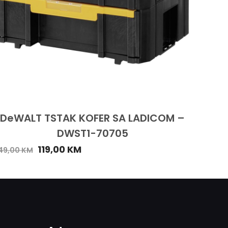
DeWALT TSTAK KOFER SA LADICOM –
DWST1-70705
119,00
KM
49,00
KM