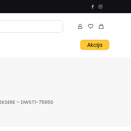
Akcija
 EKSERE – DWST1-75650