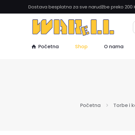
Dostava besplatna za sve narudžbe preko 200 
Početna
Shop
O nama
Početna
Torbe i k