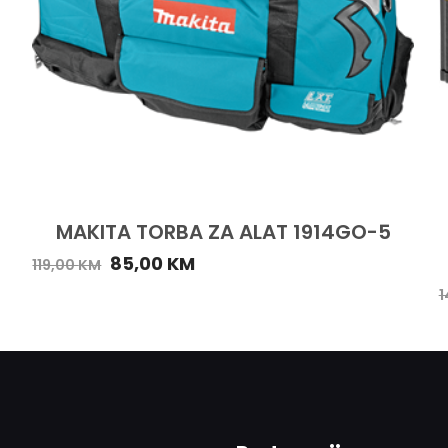
MAKITA TORBA ZA ALAT 1914GO-5
85,00
KM
119,00
KM
1