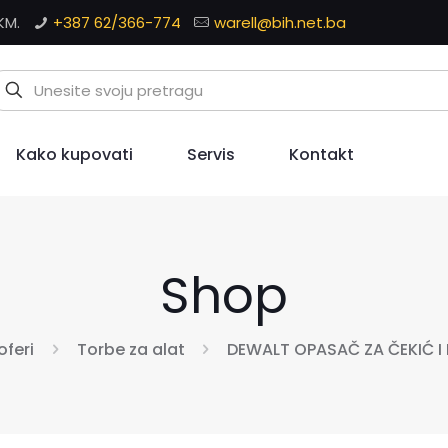
KM.
+387 62/366-774
warell@bih.net.ba
Kako kupovati
Servis
Kontakt
Shop
oferi
Torbe za alat
DEWALT OPASAČ ZA ČEKIĆ I