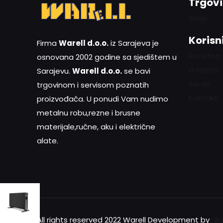
Trgov
Shop
Korisni
Firma
Warell d.o.o.
iz Sarajeva je
Početna
osnovana 2002 godine sa sjedištem u
O nama
Sarajevu.
Warell d.o.o.
se bavi
Servis
trgovinom i servisom poznatih
Kontakt
proizvođača. U ponudi Vam nudimo
metalnu robu,rezne i brusne
materijale,ručne, aku i električne
alate.
All rights reserved 2022 Warell Development by
Lil