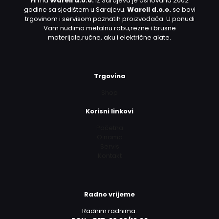
Firma
Warell d.o.o.
iz Sarajeva je osnovana 2002
godine sa sjedištem u Sarajevu.
Warell d.o.o.
se bavi
trgovinom i servisom poznatih proizvođača. U ponudi
Vam nudimo metalnu robu,rezne i brusne
materijale,ručne, aku i električne alate.
Trgovina
Shop
Korisni linkovi
Početna
O nama
Servis
Kontakt
Radno vrijeme
Radnim radnima: