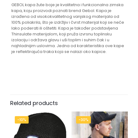
GEBOL kapa žute boje je kvalitetna i funkcionalna zimska
kapa, koju proizvodi poznati brend Gebol. Kapa je
izrađena od visokokvalitetnog vanjskog materijala od
100% poliakrila, što je izdržljiv i čvrst materijal koji se neće
lako poderati ili oštetiti. Kapa je također podstavljena
Thinsulate materijalom, koji pruža izvrsnu toplinsku
izolaciju i održava glavu i uši toplim i suhim čak i u
najhladnijim uslovima. Jedna od karakteristika ove kape
je reflektirajuća traka koja se nalazi oko kapice.
Related products
-10%
-30%