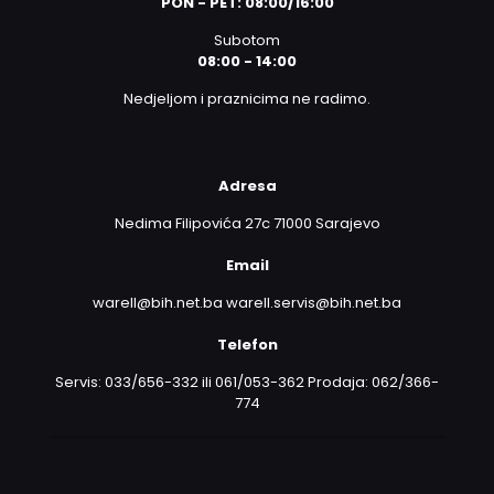
PON - PET: 08:00/16:00
Subotom
08:00 - 14:00
Nedjeljom i praznicima ne radimo.
Adresa
Nedima Filipovića 27c 71000 Sarajevo
Email
warell@bih.net.ba warell.servis@bih.net.ba
Telefon
Servis: 033/656-332 ili 061/053-362 Prodaja: 062/366-
774