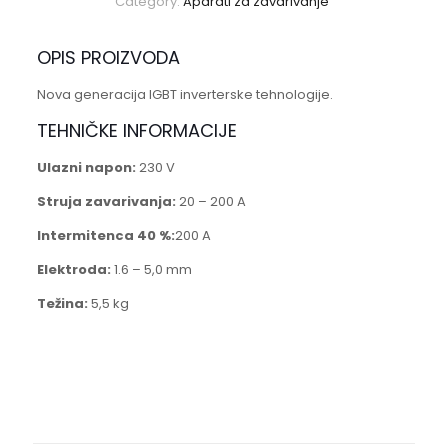
Category:
Aparati za zavarivanje
OPIS PROIZVODA
Nova generacija IGBT inverterske tehnologije.
TEHNIČKE INFORMACIJE
Ulazni napon:
230 V
Struja zavarivanja:
20 – 200 A
Intermitenca 40 %:
200 A
Elektroda:
1.6 – 5,0 mm
Težina:
5,5 kg