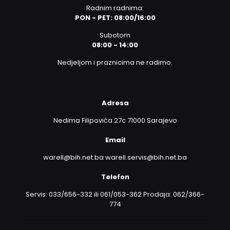
Radnim radnima:
PON - PET: 08:00/16:00
Subotom
08:00 - 14:00
Nedjeljom i praznicima ne radimo.
Adresa
Nedima Filipovića 27c 71000 Sarajevo
Email
warell@bih.net.ba warell.servis@bih.net.ba
Telefon
Servis: 033/656-332 ili 061/053-362 Prodaja: 062/366-
774