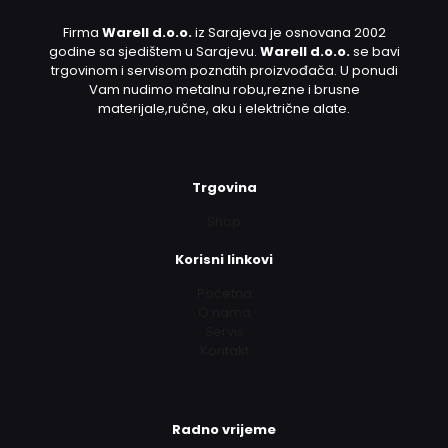
Firma
Warell d.o.o.
iz Sarajeva je osnovana 2002
godine sa sjedištem u Sarajevu.
Warell d.o.o.
se bavi
trgovinom i servisom poznatih proizvođača. U ponudi
Vam nudimo metalnu robu,rezne i brusne
materijale,ručne, aku i električne alate.
Trgovina
Shop
Korisni linkovi
Početna
O nama
Servis
Kontakt
Radno vrijeme