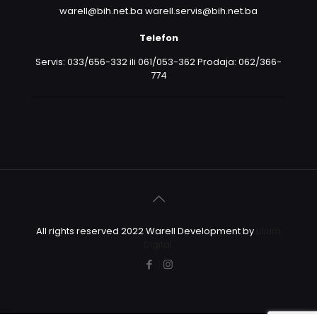
warell@bih.net.ba warell.servis@bih.net.ba
Telefon
Servis: 033/656-332 ili 061/053-362 Prodaja: 062/366-
774
All rights reserved 2022 Warell Development by
Lilium
Digital.