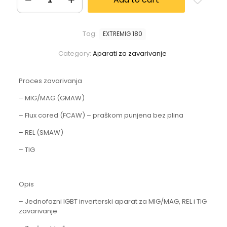
Tag:
EXTREMIG 180
Category:
Aparati za zavarivanje
Proces zavarivanja
– MIG/MAG (GMAW)
– Flux cored (FCAW) – praškom punjena bez plina
– REL (SMAW)
– TIG
Opis
– Jednofazni IGBT inverterski aparat za MIG/MAG, REL i TIG
zavarivanje