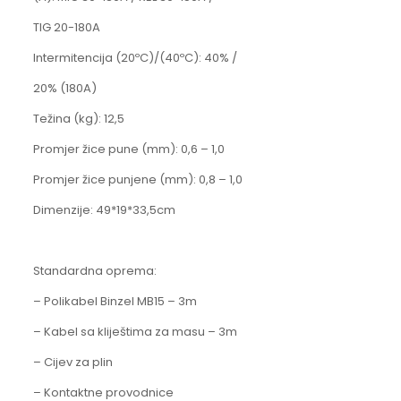
TIG 20-180A
Intermitencija (20ºC)/(40ºC): 40% /
20% (180A)
Težina (kg): 12,5
Promjer žice pune (mm): 0,6 – 1,0
Promjer žice punjene (mm): 0,8 – 1,0
Dimenzije: 49*19*33,5cm
Standardna oprema:
– Polikabel Binzel MB15 – 3m
– Kabel sa kliještima za masu – 3m
– Cijev za plin
– Kontaktne provodnice