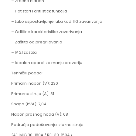
– Zračno hlađen
– Hot start i anti stick funkcija
– Lako uspostavljanje luka kod TIG zavarivanja
– Odlične karakteristike zavarivanja
– Zaštita od pregrijavanja
– IP 21 zaštita
– Idealan aparat za manju bravariju
Tehnički podaci:
Primarni napon (V): 230
Primarna struja (A): 31
Snaga (kVA): 7,04
Napon praznog hoda (V): 68
Područje podešavanja izlazne struje
(A): MIG 30-180A / REL 30-150A /