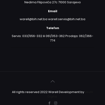
Nedima Filipovića 27c 71000 Sarajevo
Email
warell@bih.net.ba warell.servis@bih.net.ba
Telefon
Servis: 033/656-332 ili 061/053-362 Prodaja: 062/366-
774
All rights reserved 2022 Warell Development by
Lilium
Digital.