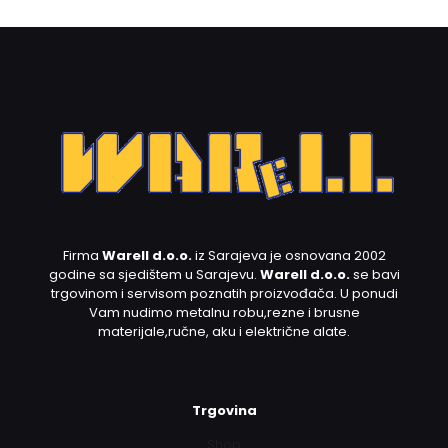
Firma
Warell d.o.o.
iz Sarajeva je osnovana 2002
godine sa sjedištem u Sarajevu.
Warell d.o.o.
se bavi
trgovinom i servisom poznatih proizvođača. U ponudi
Vam nudimo metalnu robu,rezne i brusne
materijale,ručne, aku i električne alate.
Trgovina
Shop