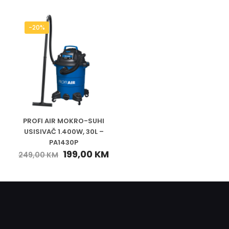
-20%
PROFI AIR MOKRO-SUHI
USISIVAČ 1.400W, 30L –
PA1430P
199,00
KM
249,00
KM