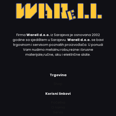
Firma
Warell d.o.o.
iz Sarajeva je osnovana 2002
godine sa sjedištem u Sarajevu.
Warell d.o.o.
se bavi
trgovinom i servisom poznatih proizvođača. U ponudi
Vam nudimo metalnu robu,rezne i brusne
materijale,ručne, aku i električne alate.
Trgovina
Shop
Korisni linkovi
Početna
O nama
Servis