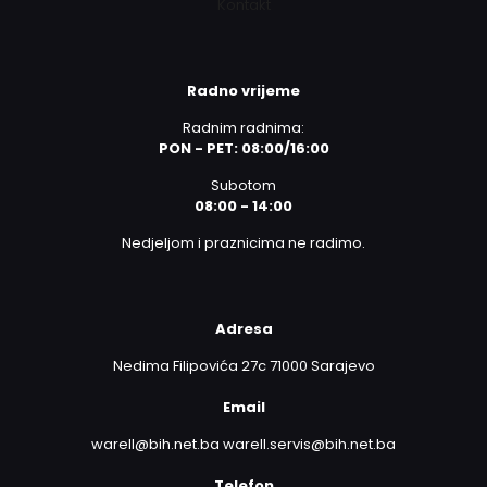
Kontakt
Radno vrijeme
Radnim radnima:
PON - PET: 08:00/16:00
Subotom
08:00 - 14:00
Nedjeljom i praznicima ne radimo.
Adresa
Nedima Filipovića 27c 71000 Sarajevo
Email
warell@bih.net.ba warell.servis@bih.net.ba
Telefon