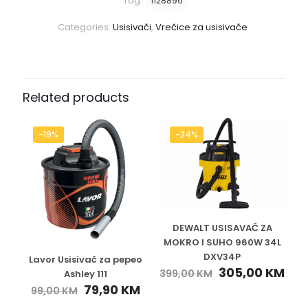
Tag:
1128896
Categories:
Usisivači
,
Vrečice za usisivače
Related products
-19%
-24%
DEWALT USISAVAČ ZA
MOKRO I SUHO 960W 34L
DXV34P
Lavor Usisivač za pepeo
305,00
KM
399,00
KM
Ashley 111
79,90
KM
99,00
KM