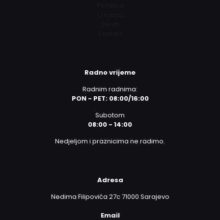
Početna
O nama
Servis
Kontakt
Radno vrijeme
Radnim radnima:
PON - PET: 08:00/16:00
Subotom
08:00 - 14:00
Nedjeljom i praznicima ne radimo.
Adresa
Nedima Filipovića 27c 71000 Sarajevo
Email