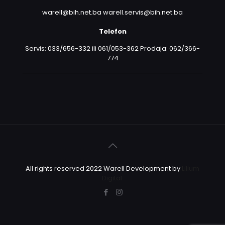
warell@bih.net.ba warell.servis@bih.net.ba
Telefon
Servis: 033/656-332 ili 061/053-362 Prodaja: 062/366-
774
All rights reserved 2022 Warell Development by
Lilium
Digital.