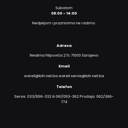
Subotom
08:00 - 14:00
Nedjeljom i praznicima ne radimo.
Adresa
Nedima Filipovića 27c 71000 Sarajevo
Email
warell@bih.net.ba warell.servis@bih.net.ba
Telefon
Servis: 033/656-332 ili 061/053-362 Prodaja: 062/366-
774