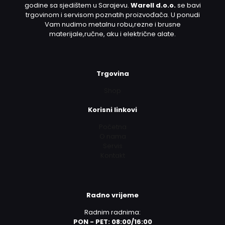
godine sa sjedištem u Sarajevu.
Warell d.o.o.
se bavi
trgovinom i servisom poznatih proizvođača. U ponudi
Vam nudimo metalnu robu,rezne i brusne
materijale,ručne, aku i električne alate.
Trgovina
Shop
Korisni linkovi
Početna
O nama
Servis
Kontakt
Radno vrijeme
Radnim radnima:
PON - PET: 08:00/16:00