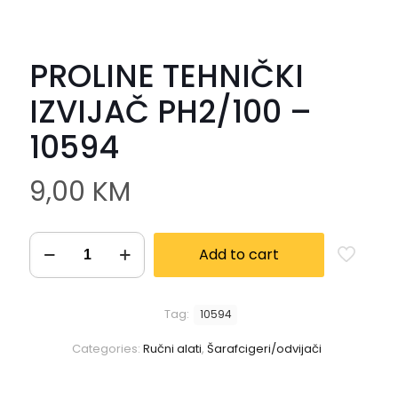
PROLINE TEHNIČKI
IZVIJAČ PH2/100 –
10594
9,00
KM
Add to cart
Tag:
10594
Categories:
Ručni alati
,
Šarafcigeri/odvijači