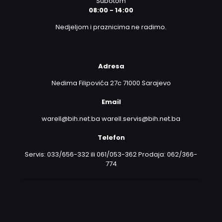
Subotom
08:00 - 14:00
Nedjeljom i praznicima ne radimo.
Adresa
Nedima Filipovića 27c 71000 Sarajevo
Email
warell@bih.net.ba warell.servis@bih.net.ba
Telefon
Servis: 033/656-332 ili 061/053-362 Prodaja: 062/366-
774