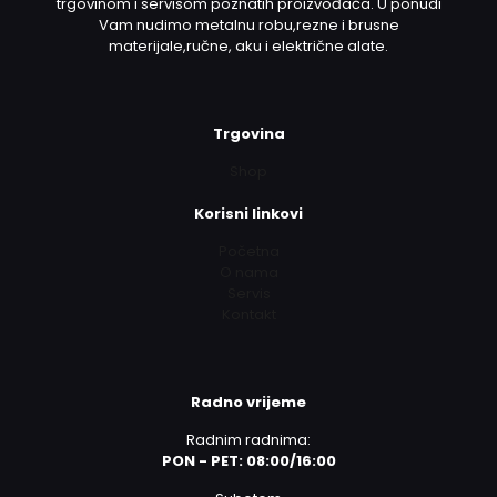
trgovinom i servisom poznatih proizvođača. U ponudi
Vam nudimo metalnu robu,rezne i brusne
materijale,ručne, aku i električne alate.
Trgovina
Shop
Korisni linkovi
Početna
O nama
Servis
Kontakt
Radno vrijeme
Radnim radnima:
PON - PET: 08:00/16:00