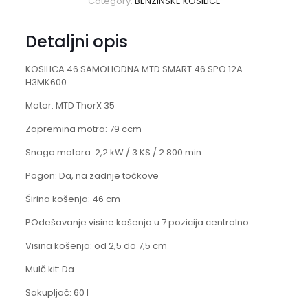
Category:
BENZINSKE KOSILICE
Detaljni opis
KOSILICA 46 SAMOHODNA MTD SMART 46 SPO 12A-
H3MK600
Motor: MTD ThorX 35
Zapremina motra: 79 ccm
Snaga motora: 2,2 kW / 3 KS / 2.800 min
Pogon: Da, na zadnje točkove
Širina košenja: 46 cm
POdešavanje visine košenja u 7 pozicija centralno
Visina košenja: od 2,5 do 7,5 cm
Mulč kit: Da
Sakupljač: 60 l