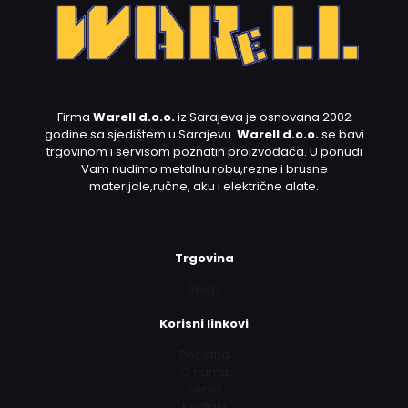
Firma
Warell d.o.o.
iz Sarajeva je osnovana 2002
godine sa sjedištem u Sarajevu.
Warell d.o.o.
se bavi
trgovinom i servisom poznatih proizvođača. U ponudi
Vam nudimo metalnu robu,rezne i brusne
materijale,ručne, aku i električne alate.
Trgovina
Shop
Korisni linkovi
Početna
O nama
Servis
Kontakt