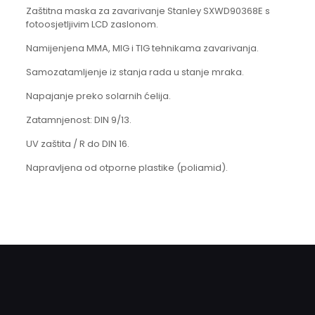
Zaštitna maska za zavarivanje Stanley SXWD90368E s
fotoosjetljivim LCD zaslonom.
Namijenjena MMA, MIG i TIG tehnikama zavarivanja.
Samozatamljenje iz stanja rada u stanje mraka.
Napajanje preko solarnih ćelija.
Zatamnjenost: DIN 9/13.
UV zaštita / R do DIN 16.
Napravljena od otporne plastike (poliamid).