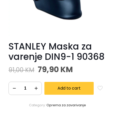
STANLEY Maska za
varenje DIN9-1 90368
79,90
KM
91,00
KM
Add to cart
Category:
Oprema za zavarivanje