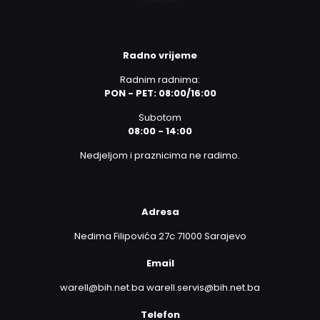
Radno vrijeme
Radnim radnima:
PON - PET: 08:00/16:00
Subotom
08:00 - 14:00
Nedjeljom i praznicima ne radimo.
Adresa
Nedima Filipovića 27c 71000 Sarajevo
Email
warell@bih.net.ba warell.servis@bih.net.ba
Telefon