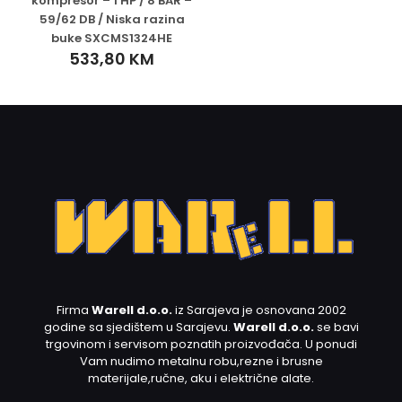
kompresor – 1 HP / 8 BAR –
59/62 DB / Niska razina
buke SXCMS1324HE
533,80
KM
Firma
Warell d.o.o.
iz Sarajeva je osnovana 2002
godine sa sjedištem u Sarajevu.
Warell d.o.o.
se bavi
trgovinom i servisom poznatih proizvođača. U ponudi
Vam nudimo metalnu robu,rezne i brusne
materijale,ručne, aku i električne alate.