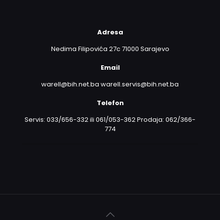
Adresa
Nedima Filipovića 27c 71000 Sarajevo
Email
warell@bih.net.ba warell.servis@bih.net.ba
Telefon
Servis: 033/656-332 ili 061/053-362 Prodaja: 062/366-
774