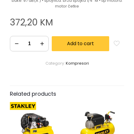
buke: 97 dB(A ) • spojnica: brza spojka 1/4” M • tip motora:
motor četke
372,20
KM
Add to cart
Category:
Kompresori
Related products