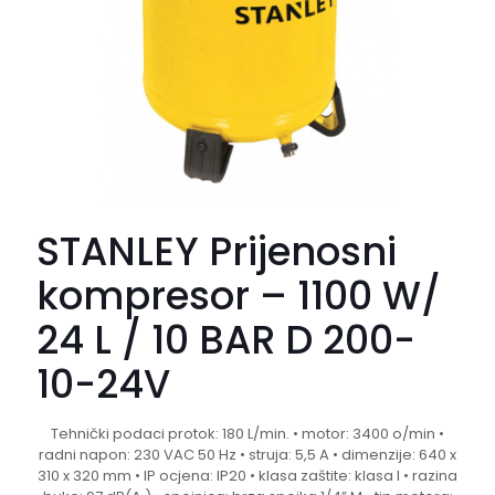
STANLEY Prijenosni
kompresor – 1100 W/
24 L / 10 BAR D 200-
10-24V
Tehnički podaci protok: 180 L/min. • motor: 3400 o/min •
radni napon: 230 VAC 50 Hz • struja: 5,5 A • dimenzije: 640 x
310 x 320 mm • IP ocjena: IP20 • klasa zaštite: klasa I • razina