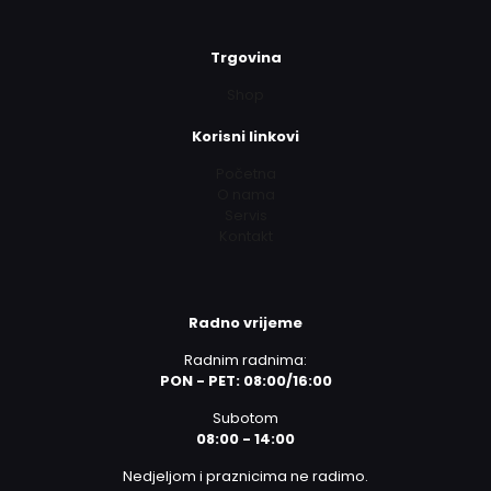
Trgovina
Shop
Korisni linkovi
Početna
O nama
Servis
Kontakt
Radno vrijeme
Radnim radnima:
PON - PET: 08:00/16:00
Subotom
08:00 - 14:00
Nedjeljom i praznicima ne radimo.