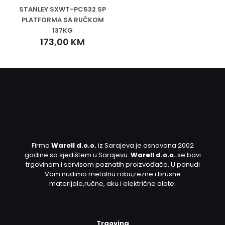
STANLEY SXWT-PC532 SP
PLATFORMA SA RUČKOM
137KG
173,00
KM
Firma
Warell d.o.o.
iz Sarajeva je osnovana 2002
godine sa sjedištem u Sarajevu.
Warell d.o.o.
se bavi
trgovinom i servisom poznatih proizvođača. U ponudi
Vam nudimo metalnu robu,rezne i brusne
materijale,ručne, aku i električne alate.
Trgovina