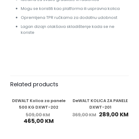
Mogu se koristiti kao platforma ili uspravna kolica
Opremljena TPR ručkama za dodatnu udobnost
Lagan dizajn olakšava skladištenje kada se ne
koriste
Related products
DEWALT Kolica za panele
DeWALT KOLICA ZA PANELE
-9%
-22%
500 KG DXWT-202
DXWT-201
289,00
KM
509,00
KM
369,00
KM
465,00
KM