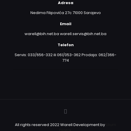
Adresa
Nedima Filipovića 27c 71000 Sarajevo
Email
warell@bih.net.ba warell.servis@bih.net.ba
Telefon
Servis: 033/656-332 ili 061/053-362 Prodaja: 062/366-
774
All rights reserved 2022 Warell Development by
Lilium
Digital.