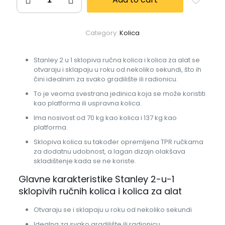
Category:
Kolica
Stanley 2 u 1 sklopiva ručna kolica i kolica za alat se
otvaraju i sklapaju u roku od nekoliko sekundi, što ih
čini idealnim za svako gradilište ili radionicu.
To je veoma svestrana jedinica koja se može koristiti
kao platforma ili uspravna kolica.
Ima nosivost od 70 kg kao kolica i 137 kg kao
platforma.
Sklopiva kolica su također opremljena TPR ručkama
za dodatnu udobnost, a lagan dizajn olakšava
skladištenje kada se ne koriste.
Glavne karakteristike Stanley 2-u-1
sklopivih ručnih kolica i kolica za alat
Otvaraju se i sklapaju u roku od nekoliko sekundi
Idealna za svako gradilište ili radionicu