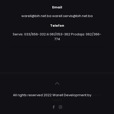
Email
warell@bih.net.ba warell.servis@bih.net.ba
Telefon
Servis: 033/656-332 ili 061/053-362 Prodaja: 062/366-
774
All rights reserved 2022 Warell Development by
Lilium
Digital.