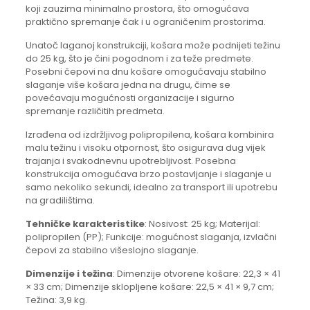
koji zauzima minimalno prostora, što omogućava
praktično spremanje čak i u ograničenim prostorima.
Unatoč laganoj konstrukciji, košara može podnijeti težinu
do 25 kg, što je čini pogodnom i za teže predmete.
Posebni čepovi na dnu košare omogućavaju stabilno
slaganje više košara jedna na drugu, čime se
povećavaju mogućnosti organizacije i sigurno
spremanje različitih predmeta.
Izrađena od izdržljivog polipropilena, košara kombinira
malu težinu i visoku otpornost, što osigurava dug vijek
trajanja i svakodnevnu upotrebljivost. Posebna
konstrukcija omogućava brzo postavljanje i slaganje u
samo nekoliko sekundi, idealno za transport ili upotrebu
na gradilištima.
Tehničke karakteristike
: Nosivost: 25 kg; Materijal:
polipropilen (PP); Funkcije: mogućnost slaganja, izvlačni
čepovi za stabilno višeslojno slaganje.
Dimenzije i težina
: Dimenzije otvorene košare: 22,3 × 41
× 33 cm; Dimenzije sklopljene košare: 22,5 × 41 × 9,7 cm;
Težina: 3,9 kg.