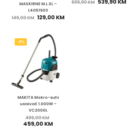
539,90
KM
699,90
KM
MASKIRNE M.L.XL –
L4051903
129,00
KM
149,00
KM
-8%
MAKITA Mokro-suhi
usisivač 1.000W –
VC2000L
499,00
KM
459,00
KM