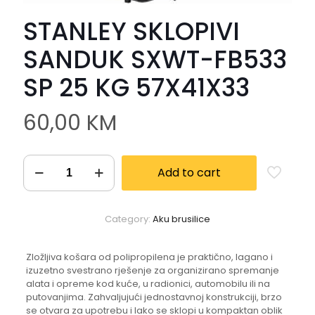
STANLEY SKLOPIVI
SANDUK SXWT-FB533
SP 25 KG 57X41X33
60,00
KM
Add to cart
Category:
Aku brusilice
Zložljiva košara od polipropilena je praktično, lagano i
izuzetno svestrano rješenje za organizirano spremanje
alata i opreme kod kuće, u radionici, automobilu ili na
putovanjima. Zahvaljujući jednostavnoj konstrukciji, brzo
se otvara za upotrebu i lako se sklopi u kompaktan oblik