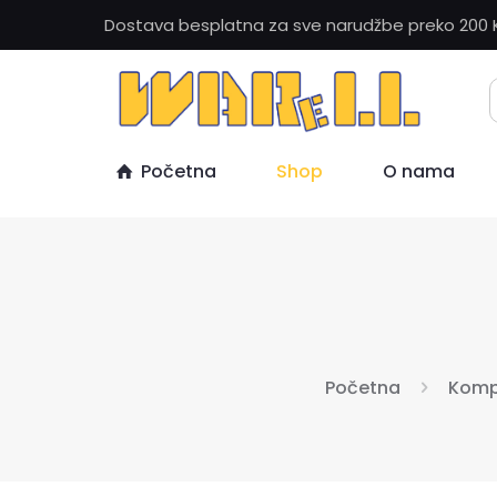
Dostava besplatna za sve narudžbe preko 200 
Početna
Shop
O nama
Početna
Komp