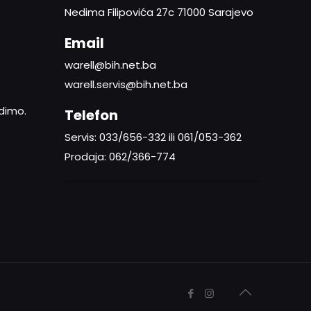
Nedima Filipovića 27c 71000 Sarajevo
Email
warell@bih.net.ba
warell.servis@bih.net.ba
adimo.
Telefon
Servis: 033/656-332 ili 061/053-362
Prodaja: 062/366-774