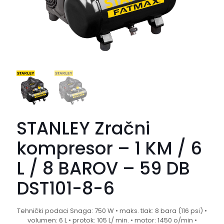
STANLEY Zračni
kompresor – 1 KM / 6
L / 8 BAROV – 59 DB
DST101-8-6
Tehnički podaci Snaga: 750 W • maks. tlak: 8 bara (116 psi) •
volumen: 6 L • protok: 105 L/ min. • motor: 1450 o/min •