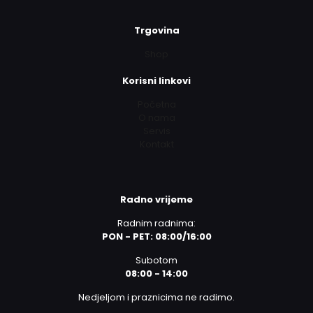
Trgovina
Shop
Korisni linkovi
Početna
O nama
Servis
Kontakt
Radno vrijeme
Radnim radnima:
PON - PET: 08:00/16:00
Subotom
08:00 - 14:00
Nedjeljom i praznicima ne radimo.