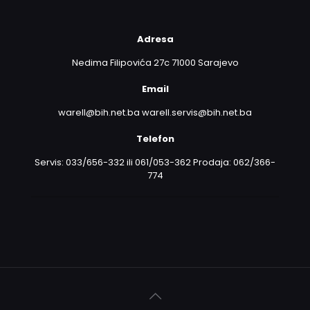
Adresa
Nedima Filipovića 27c 71000 Sarajevo
Email
warell@bih.net.ba warell.servis@bih.net.ba
Telefon
Servis: 033/656-332 ili 061/053-362 Prodaja: 062/366-
774