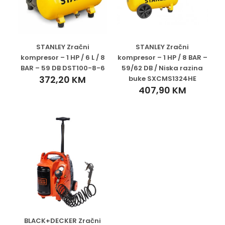
STANLEY Zračni
STANLEY Zračni
kompresor – 1 HP / 6 L / 8
kompresor – 1 HP / 8 BAR –
BAR – 59 DB DST100-8-6
59/62 DB / Niska razina
372,20
KM
buke SXCMS1324HE
407,90
KM
BLACK+DECKER Zračni