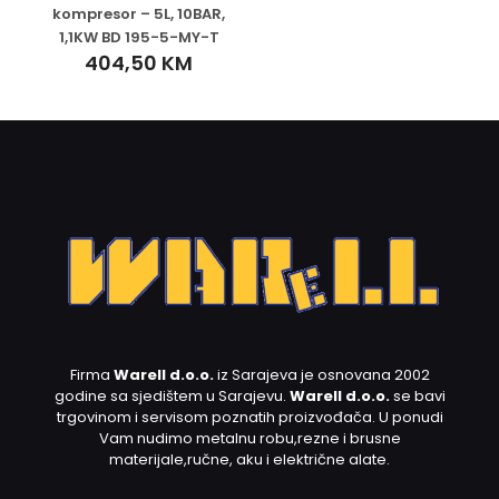
kompresor – 5L, 10BAR,
1,1KW BD 195-5-MY-T
404,50
KM
Firma
Warell d.o.o.
iz Sarajeva je osnovana 2002
godine sa sjedištem u Sarajevu.
Warell d.o.o.
se bavi
trgovinom i servisom poznatih proizvođača. U ponudi
Vam nudimo metalnu robu,rezne i brusne
materijale,ručne, aku i električne alate.