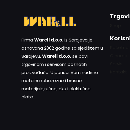
Trgov
Shop
Korisni
Firma
Warell d.o.o.
iz Sarajeva je
Početna
osnovana 2002 godine sa sjedištem u
O nama
Sarajevu.
Warell d.o.o.
se bavi
Servis
trgovinom i servisom poznatih
Kontakt
proizvođača. U ponudi Vam nudimo
metalnu robu,rezne i brusne
materijale,ručne, aku i električne
alate.