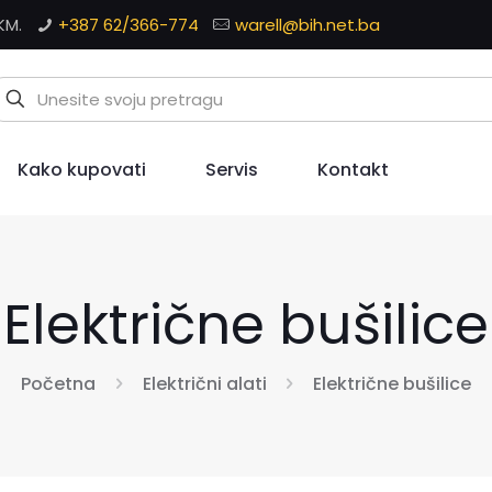
KM.
+387 62/366-774
warell@bih.net.ba
Kako kupovati
Servis
Kontakt
Električne bušilice
Početna
Električni alati
Električne bušilice