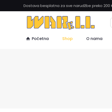
Dostava besplatna za sve narudžbe preko 200 
Početna
Shop
O nama