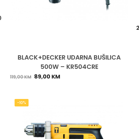
0
BLACK+DECKER UDARNA BUŠILICA
500W – KR504CRE
89,00
KM
119,00
KM
-10%