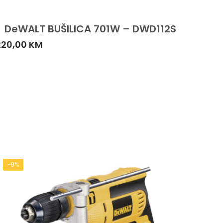
DeWALT BUŠILICA 701W – DWD112S
220,00
KM
-9%