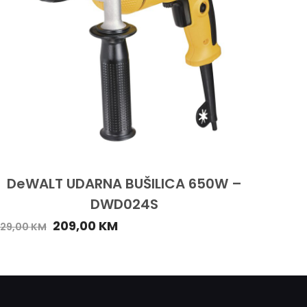
DeWALT UDARNA BUŠILICA 650W –
DWD024S
209,00
KM
29,00
KM