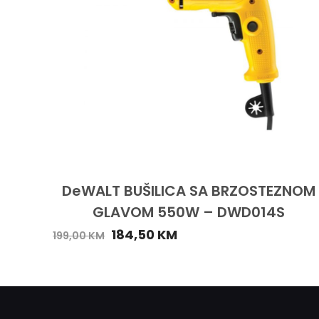
DeWALT BUŠILICA SA BRZOSTEZNOM
GLAVOM 550W – DWD014S
184,50
KM
199,00
KM