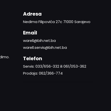
Adresa
Nedima Filipovića 27c 71000 Sarajevo
Email
warell@bih.net.ba
warell.servis@bih.net.ba
adimo.
Telefon
Servis: 033/656-332 ili 061/053-362
Prodaja: 062/366-774