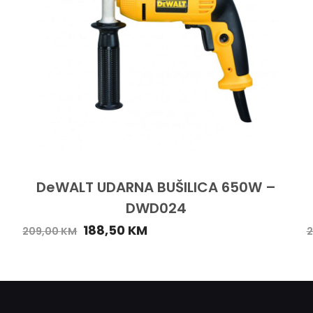
DeWALT UDARNA BUŠILICA 650W –
DWD024
188,50
KM
209,00
KM
2