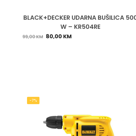
BLACK+DECKER UDARNA BUŠILICA 50
W – KR504RE
80,00
KM
99,00
KM
-7%