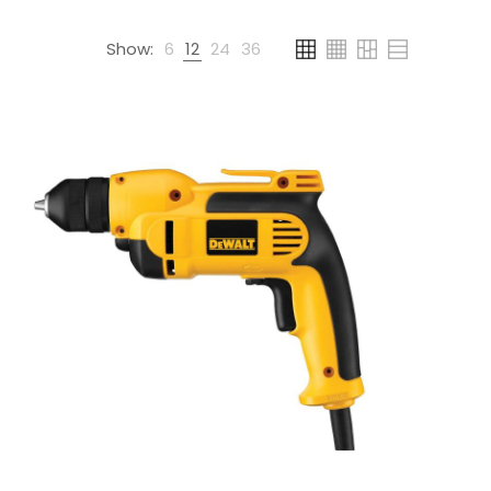
Show:
6
12
24
36