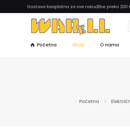
Dostava besplatna za sve narudžbe preko 200 
Početna
Shop
O nama
Početna
Električn