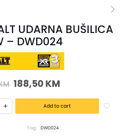
LT UDARNA BUŠILICA
W – DWD024
188,50
KM
KM
Add to cart
Tag:
DWD024