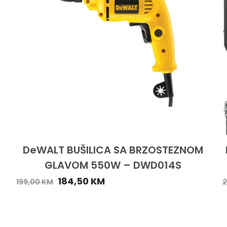
DeWALT BUŠILICA SA BRZOSTEZNOM
GLAVOM 550W – DWD014S
184,50
KM
199,00
KM
2