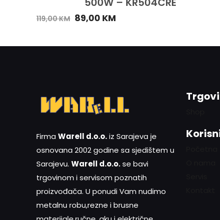
500W – KR504CRE
89,00
KM
119,00
KM
Trgov
Shop
Korisni
Firma
Warell d.o.o.
iz Sarajeva je
Početna
osnovana 2002 godine sa sjedištem u
O nama
Sarajevu.
Warell d.o.o.
se bavi
Servis
trgovinom i servisom poznatih
Kontakt
proizvođača. U ponudi Vam nudimo
metalnu robu,rezne i brusne
materijale,ručne, aku i električne