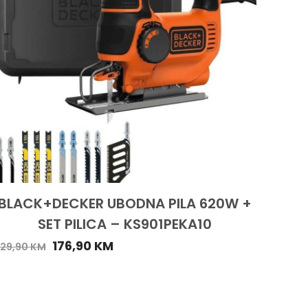
BLACK+DECKER UBODNA PILA 620W +
SET PILICA – KS901PEKA10
176,90
KM
29,90
KM