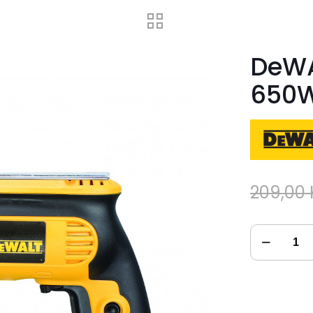
DeWA
650
209,00