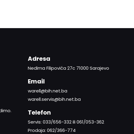
Adresa
Nedima Filipovića 27c 71000 Sarajevo
Email
warell@bih.net.ba
warell.servis@bih.net.ba
adimo.
Telefon
Servis: 033/656-332 ili 061/053-362
Prodaja: 062/366-774