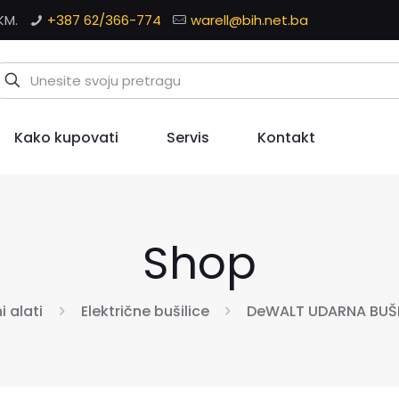
KM.
+387 62/366-774
warell@bih.net.ba
Kako kupovati
Servis
Kontakt
Shop
i alati
Električne bušilice
DeWALT UDARNA BUŠ