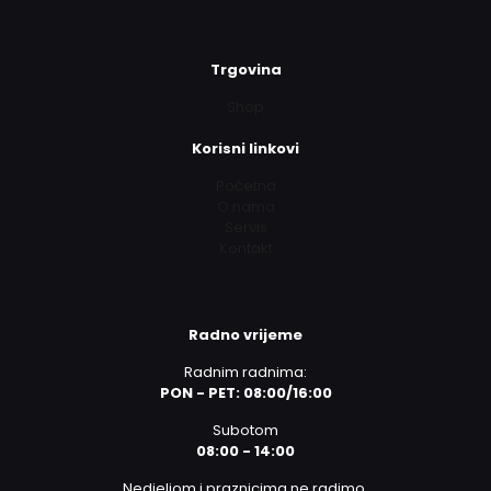
Trgovina
Shop
Korisni linkovi
Početna
O nama
Servis
Kontakt
Radno vrijeme
Radnim radnima:
PON - PET: 08:00/16:00
Subotom
08:00 - 14:00
Nedjeljom i praznicima ne radimo.