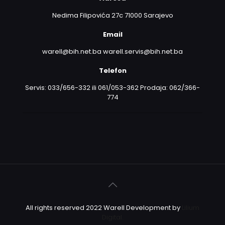
Nedima Filipovića 27c 71000 Sarajevo
Email
warell@bih.net.ba warell.servis@bih.net.ba
Telefon
Servis: 033/656-332 ili 061/053-362 Prodaja: 062/366-
774
All rights reserved 2022 Warell Development by
Lilium
Digital.