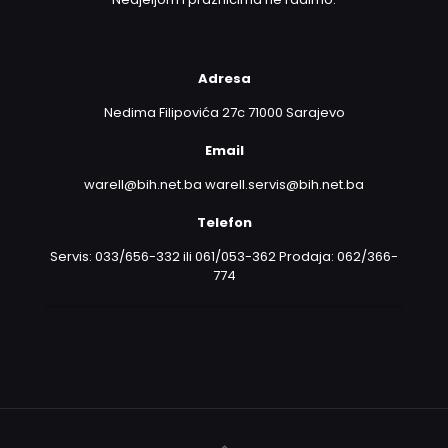
Adresa
Nedima Filipovića 27c 71000 Sarajevo
Email
warell@bih.net.ba warell.servis@bih.net.ba
Telefon
Servis: 033/656-332 ili 061/053-362 Prodaja: 062/366-
774