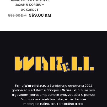
2x2AH U KOFERU –
DCK211D2T
569,00
KM
599,00
KM
Firma
Warell d.o.o.
iz Sarajeva je osnovana 2002
godine sa sjedištem u Sarajevu.
Warell d.o.o.
se bavi
trgovinom i servisom poznatih proizvođača. U ponudi
Vam nudimo metalnu robu,rezne i brusne
materijale,ručne, aku i električne alate.