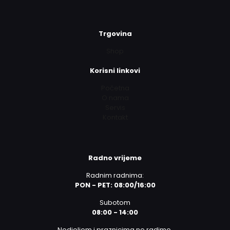
Trgovina
Shop
Korisni linkovi
Početna
O nama
Servis
Kontakt
Radno vrijeme
Radnim radnima:
PON - PET: 08:00/16:00
Subotom
08:00 - 14:00
Nedjeljom i praznicima ne radimo.