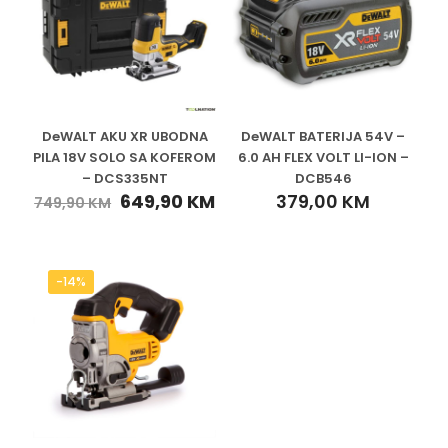
DeWALT AKU XR UBODNA
DeWALT BATERIJA 54V –
PILA 18V SOLO SA KOFEROM
6.0 AH FLEX VOLT LI-ION –
– DCS335NT
DCB546
649,90
KM
379,00
KM
749,90
KM
-14%