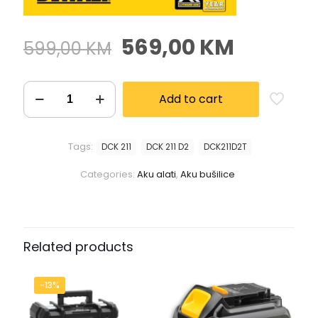
569,00
KM
599,00
KM
Add to cart
Tags:
DCK 211
DCK 211 D2
DCK211D2T
Categories:
Aku alati
,
Aku bušilice
Related products
-13%