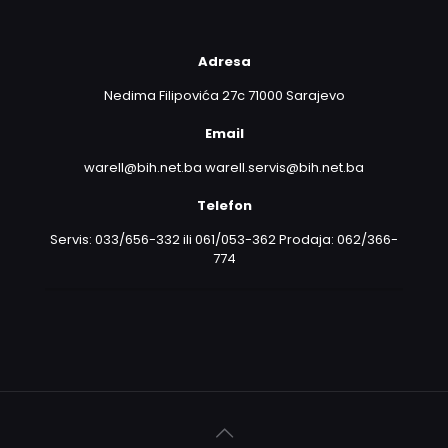
Adresa
Nedima Filipovića 27c 71000 Sarajevo
Email
warell@bih.net.ba warell.servis@bih.net.ba
Telefon
Servis: 033/656-332 ili 061/053-362 Prodaja: 062/366-
774