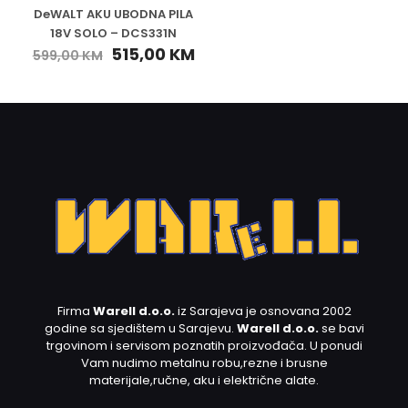
DeWALT AKU UBODNA PILA
18V SOLO – DCS331N
515,00
KM
599,00
KM
Firma
Warell d.o.o.
iz Sarajeva je osnovana 2002
godine sa sjedištem u Sarajevu.
Warell d.o.o.
se bavi
trgovinom i servisom poznatih proizvođača. U ponudi
Vam nudimo metalnu robu,rezne i brusne
materijale,ručne, aku i električne alate.