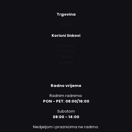
Trgovina
Shop
Korisni linkovi
Početna
O nama
Servis
Kontakt
Radno vrijeme
Radnim radnima:
PON - PET: 08:00/16:00
Subotom
08:00 - 14:00
Nedjeljom i praznicima ne radimo.