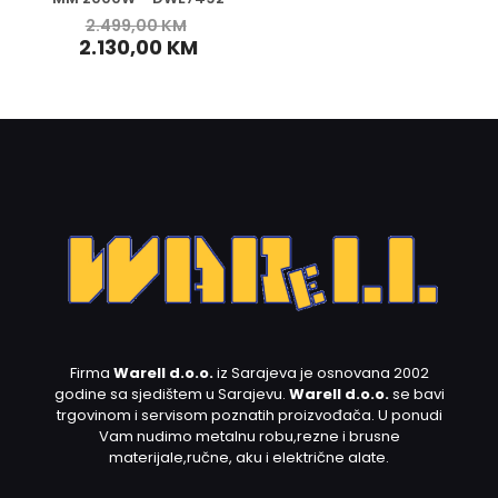
2.499,00
KM
2.130,00
KM
Firma
Warell d.o.o.
iz Sarajeva je osnovana 2002
godine sa sjedištem u Sarajevu.
Warell d.o.o.
se bavi
trgovinom i servisom poznatih proizvođača. U ponudi
Vam nudimo metalnu robu,rezne i brusne
materijale,ručne, aku i električne alate.