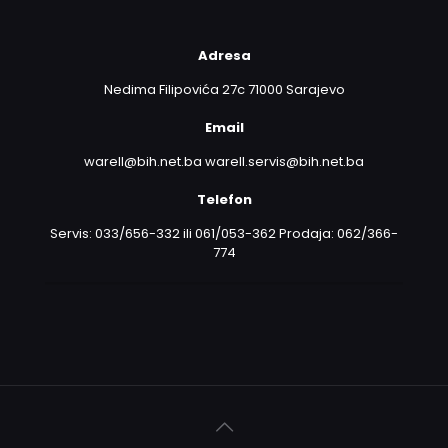
Adresa
Nedima Filipovića 27c 71000 Sarajevo
Email
warell@bih.net.ba warell.servis@bih.net.ba
Telefon
Servis: 033/656-332 ili 061/053-362 Prodaja: 062/366-
774