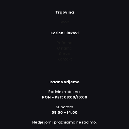
Trgovina
Shop
Korisni linkovi
Početna
O nama
Servis
Kontakt
Radno vrijeme
Radnim radnima:
PON - PET: 08:00/16:00
Subotom
08:00 - 14:00
Nedjeljom i praznicima ne radimo.