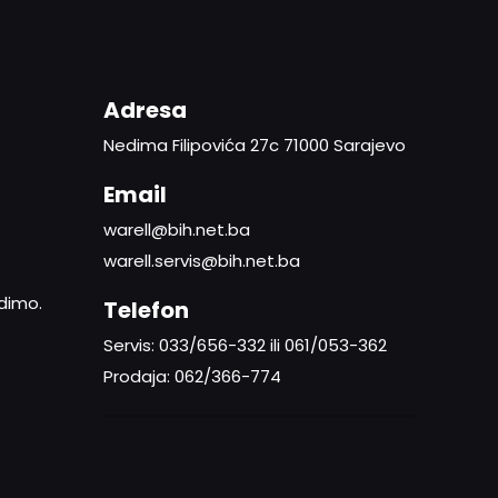
Adresa
Nedima Filipovića 27c 71000 Sarajevo
Email
warell@bih.net.ba
warell.servis@bih.net.ba
adimo.
Telefon
Servis: 033/656-332 ili 061/053-362
Prodaja: 062/366-774