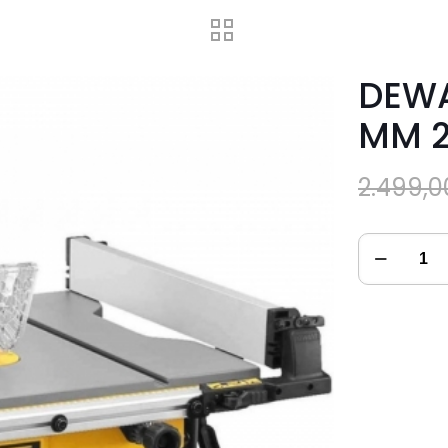
DEWA
MM 2
2.499,