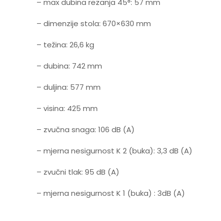
– max dubina rezanja 45°: 57 mm
– dimenzije stola: 670×630 mm
– težina: 26,6 kg
– dubina: 742 mm
– duljina: 577 mm
– visina: 425 mm
– zvučna snaga: 106 dB (A)
– mjerna nesigurnost K 2 (buka): 3,3 dB (A)
– zvučni tlak: 95 dB (A)
– mjerna nesigurnost K 1 (buka) : 3dB (A)