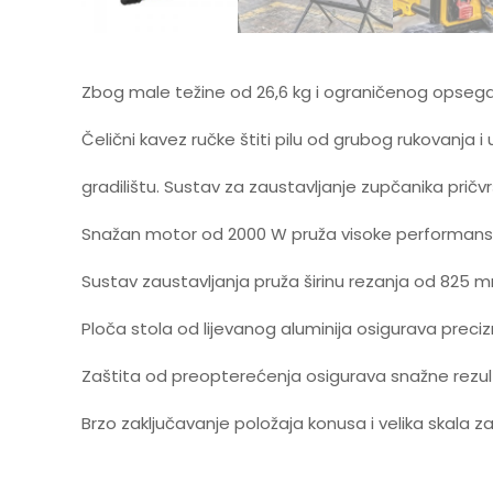
Zbog male težine od 26,6 kg i ograničenog opsega st
Čelični kavez ručke štiti pilu od grubog rukovanja i
gradilištu. Sustav za zaustavljanje zupčanika pričvršće
Snažan motor od 2000 W pruža visoke performanse 
Sustav zaustavljanja pruža širinu rezanja od 825 m
Ploča stola od lijevanog aluminija osigurava preci
Zaštita od preopterećenja osigurava snažne rezu
Brzo zaključavanje položaja konusa i velika skal