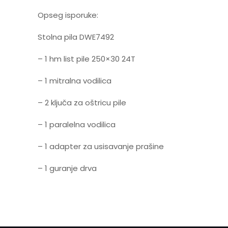
Opseg isporuke:
Stolna pila DWE7492
– 1 hm list pile 250×30 24T
– 1 mitralna vodilica
– 2 ključa za oštricu pile
– 1 paralelna vodilica
– 1 adapter za usisavanje prašine
– 1 guranje drva