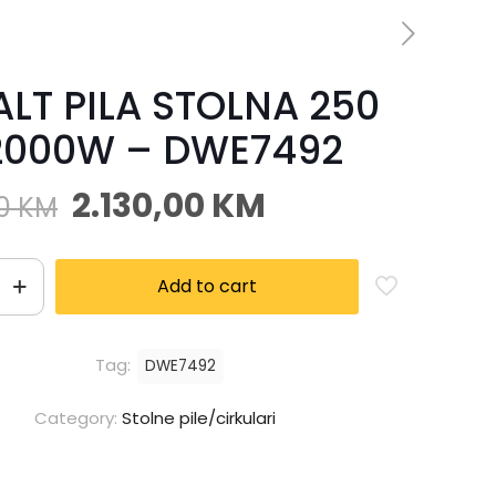
LT PILA STOLNA 250
000W – DWE7492
2.130,00
KM
00
KM
Add to cart
Tag:
DWE7492
Category:
Stolne pile/cirkulari