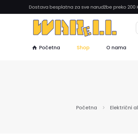
Dostava besplatna za sve narudžbe preko 200 
Početna
Shop
O nama
Početna
Električni a