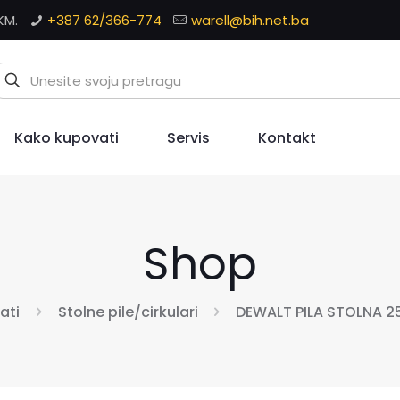
KM.
+387 62/366-774
warell@bih.net.ba
Kako kupovati
Servis
Kontakt
Shop
lati
Stolne pile/cirkulari
DEWALT PILA STOLNA 