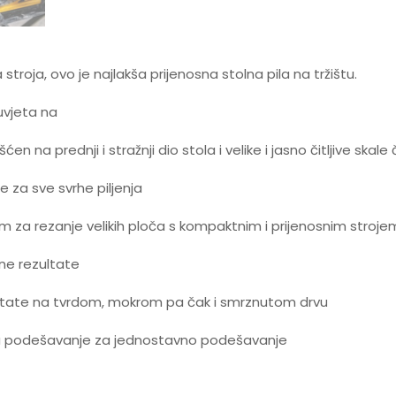
roja, ovo je najlakša prijenosna stolna pila na tržištu.
 uvjeta na
n na prednji i stražnji dio stola i velike i jasno čitljive skale 
za sve svrhe piljenja
m za rezanje velikih ploča s kompaktnim i prijenosnim stroje
zne rezultate
ltate na tvrdom, mokrom pa čak i smrznutom drvu
a za podešavanje za jednostavno podešavanje