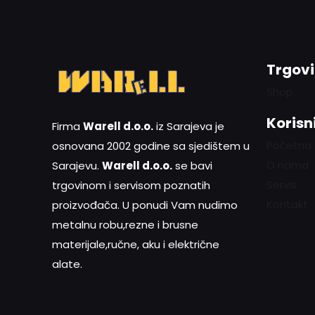
Trgov
Shop
Korisni
Firma
Warell d.o.o.
iz Sarajeva je
Početna
osnovana 2002 godine sa sjedištem u
O nama
Sarajevu.
Warell d.o.o.
se bavi
Servis
trgovinom i servisom poznatih
Kontakt
proizvođača. U ponudi Vam nudimo
metalnu robu,rezne i brusne
materijale,ručne, aku i električne
alate.