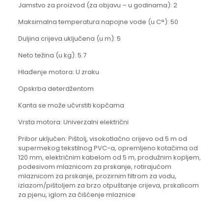
Jamstvo za proizvod (za objavu – u godinama): 2
Maksimalna temperatura napojne vode (u C°): 50
Duljina crijeva uključena (u m): 5
Neto težina (u kg): 5.7
Hlađenje motora: U zraku
Opskrba deterdžentom
Kanta se može učvrstiti kopčama
Vrsta motora: Univerzalni električni
Pribor uključen: Pištolj, visokotlačno crijevo od 5 m od
supermekog tekstilnog PVC-a, opremljeno kotačima od
120 mm, električnim kabelom od 5 m, produžnim kopljem,
podesivom mlaznicom za prskanje, rotirajućom
mlaznicom za prskanje, prozirnim filtrom za vodu,
izlazom/pištoljem za brzo otpuštanje crijeva, prskalicom
za pjenu, iglom za čišćenje mlaznice