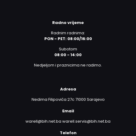
Radno vrijeme
Radnim radnima:
PON - PET: 08:00/16:00
Subotom
08:00 - 14:00
Nedjeljom i praznicima ne radimo.
Adresa
Nedima Filipovića 27c 71000 Sarajevo
Email
warell@bih.net.ba warell.servis@bih.net.ba
Telefon