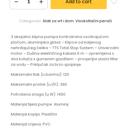
Add to cart
Categories:
Alati za vrt i dom
,
Visokotlačni perači
3 aksijalno klipna pumpa kontrolirana oscilirajućom
pločom, aluminijska glava – Klipovi od kaljenog
nehrđajućeg čelika – TTS Total Stop System – Univerzalni
motor – Dužina električnog kabela 5 m – opremljena s
dva kotača s gumenim gazištem – provjerljivi ulazni filtar
za vodu – Priključak za brzo spajanje
Maksimalni tlak (u barima): 120
Maksimalni protok (u l/h): 390
Potrošena snaga (u W): 1400
Materijal tijela pumpe: Aluminij
Materijal koplja: Plastični
Materijal crijeva: PVC