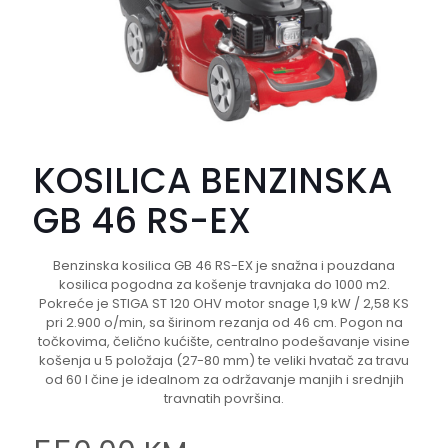
KOSILICA BENZINSKA
GB 46 RS-EX
Benzinska kosilica GB 46 RS-EX je snažna i pouzdana
kosilica pogodna za košenje travnjaka do 1000 m2.
Pokreće je STIGA ST 120 OHV motor snage 1,9 kW / 2,58 KS
pri 2.900 o/min, sa širinom rezanja od 46 cm. Pogon na
točkovima, čelično kućište, centralno podešavanje visine
košenja u 5 položaja (27-80 mm) te veliki hvatač za travu
od 60 l čine je idealnom za održavanje manjih i srednjih
travnatih površina.