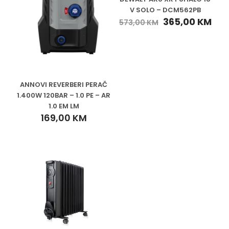
V SOLO – DCM562PB
365,00
KM
573,00
KM
ANNOVI REVERBERI PERAČ
1.400W 120BAR – 1.0 PE – AR
1.0 EM LM
169,00
KM