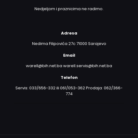
Nedjeljom i praznicima ne radimo.
Adresa
Nedima Filipovića 27c 71000 Sarajevo
Email
warell@bih.net.ba warell.servis@bih.net.ba
Telefon
Servis: 033/656-332 ili 061/053-362 Prodaja: 062/366-
774