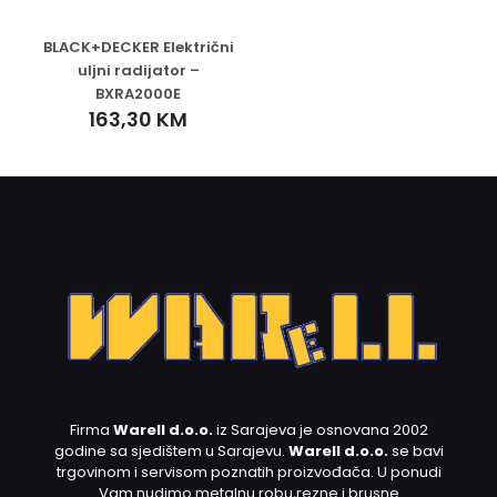
BLACK+DECKER Električni
uljni radijator –
BXRA2000E
163,30
KM
Firma
Warell d.o.o.
iz Sarajeva je osnovana 2002
godine sa sjedištem u Sarajevu.
Warell d.o.o.
se bavi
trgovinom i servisom poznatih proizvođača. U ponudi
Vam nudimo metalnu robu,rezne i brusne