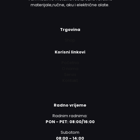
materijale,ručne, aku i električne alate.
Trgovina
Shop
Korisni linkovi
Početna
O nama
Servis
Kontakt
Radno vrijeme
Radnim radnima:
PON - PET: 08:00/16:00
Subotom
08:00 - 14:00