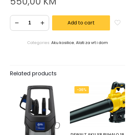
550,00
KM
Add to cart
Categories:
Aku kosilice
,
Alati za vrt i dom
Related products
-36%
DEWALT AKU XR PUHALO 18