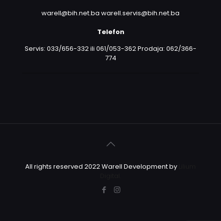
warell@bih.net.ba warell.servis@bih.net.ba
Telefon
Servis: 033/656-332 ili 061/053-362 Prodaja: 062/366-
774
All rights reserved 2022 Warell Development by
Lilium
Digital.