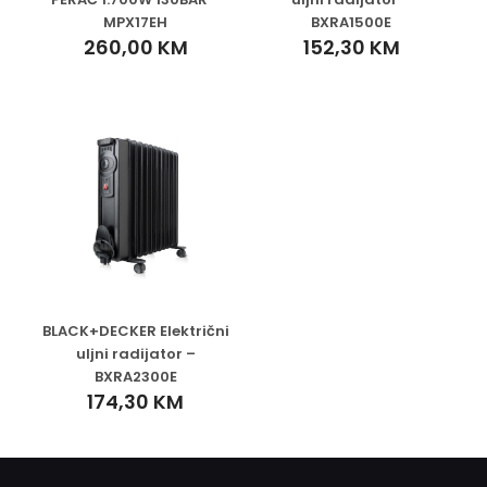
MPX17EH
BXRA1500E
260,00
KM
152,30
KM
BLACK+DECKER Električni
uljni radijator –
BXRA2300E
174,30
KM