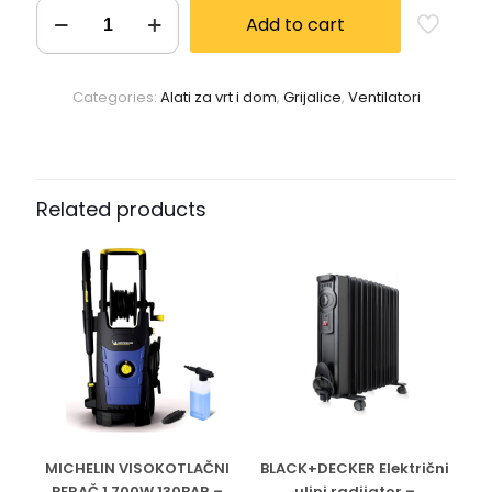
Add to cart
Categories:
Alati za vrt i dom
,
Grijalice
,
Ventilatori
Related products
MICHELIN VISOKOTLAČNI
BLACK+DECKER Električni
PERAČ 1.700W 130BAR –
uljni radijator –