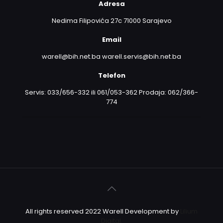
Adresa
Nedima Filipovića 27c 71000 Sarajevo
Email
warell@bih.net.ba warell.servis@bih.net.ba
Telefon
Servis: 033/656-332 ili 061/053-362 Prodaja: 062/366-
774
All rights reserved 2022 Warell Development by
Lilium
Digital.