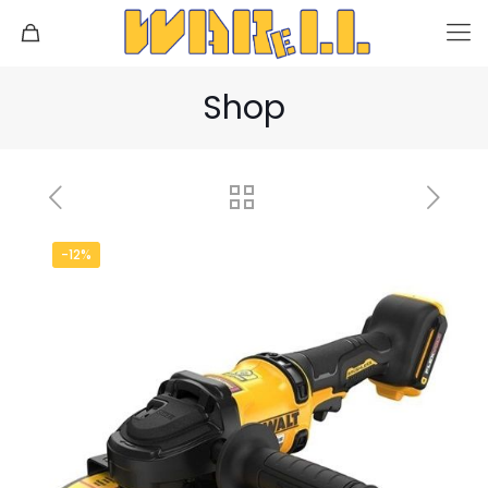
Shop
-12%