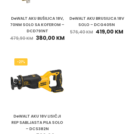
DeWALT AKU BUŠILICA 18V,
DeWALT AKU BRUSILICA 18V
70NM SOLO SA KOFEROM –
SOLO – DCG405N
419,00
KM
DCD791NT
576,40
KM
380,00
KM
479,90
KM
-21%
DeWALT AKU 18V LISIČJI
REP SABLJASTA PILA SOLO
– DCS382N