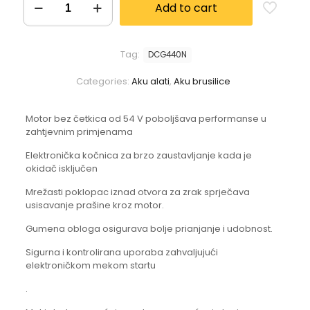
Add to cart
Tag:
DCG440N
Categories:
Aku alati
,
Aku brusilice
Motor bez četkica od 54 V poboljšava performanse u
zahtjevnim primjenama
Elektronička kočnica za brzo zaustavljanje kada je
okidač isključen
Mrežasti poklopac iznad otvora za zrak sprječava
usisavanje prašine kroz motor.
Gumena obloga osigurava bolje prianjanje i udobnost.
Sigurna i kontrolirana uporaba zahvaljujući
elektroničkom mekom startu
.