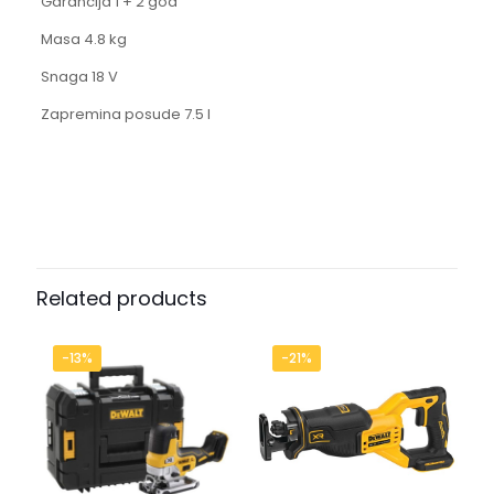
Garancija 1 + 2 god
Masa 4.8 kg
Snaga 18 V
Zapremina posude 7.5 l
Related products
-13%
-21%