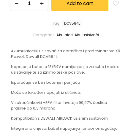
Add to cart
Tag:
DCV584L
Categories:
Aku alati
,
Aku usisivači
Akumulatorski usisavač za obrtništvo i građevinarstvo XR
Flexvolt Dewalt DCV584L.
Napajanje baterija 18/54V namijenjen je za suho i mokro
usisavanje te za iznimo teške poslove.
Isporučuje se bez baterije i punjača
Može se također napajati iz utičnice.
Visokoučinkoviti HEPA filteri hvataju 99,97% čestica
prašine do 0,3 mikrona
Kompatibilan s DEWALT AIRLOCK usisnim sustavom
Integrirano crijevo, kabel napajanja i pribor omogućuju