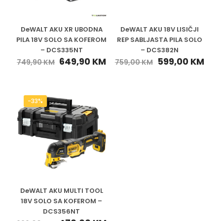
DeWALT AKU XR UBODNA
DeWALT AKU 18V LISIČJI
PILA 18V SOLO SA KOFEROM
REP SABLJASTA PILA SOLO
– DCS335NT
– DCS382N
649,90
KM
599,00
KM
749,90
KM
759,00
KM
-33%
DeWALT AKU MULTI TOOL
18V SOLO SA KOFEROM –
DCS356NT