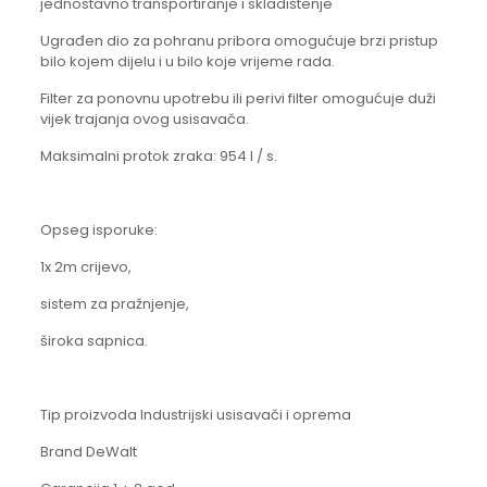
jednostavno transportiranje i skladištenje
Ugrađen dio za pohranu pribora omogućuje brzi pristup
bilo kojem dijelu i u bilo koje vrijeme rada.
Filter za ponovnu upotrebu ili perivi filter omogućuje duži
vijek trajanja ovog usisavača.
Maksimalni protok zraka: 954 l / s.
Opseg isporuke:
1x 2m crijevo,
sistem za pražnjenje,
široka sapnica.
Tip proizvoda Industrijski usisavači i oprema
Brand DeWalt