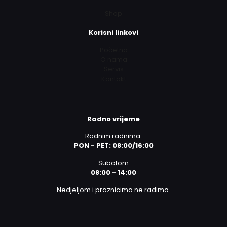
Shop
Korisni linkovi
Početna
O nama
Servis
Kontakt
Radno vrijeme
Radnim radnima:
PON - PET: 08:00/16:00
Subotom
08:00 - 14:00
Nedjeljom i praznicima ne radimo.