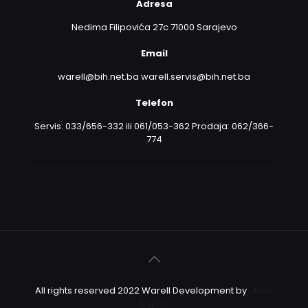
Adresa
Nedima Filipovića 27c 71000 Sarajevo
Email
warell@bih.net.ba warell.servis@bih.net.ba
Telefon
Servis: 033/656-332 ili 061/053-362 Prodaja: 062/366-
774
All rights reserved 2022 Warell Development by
Lilium
Digital.