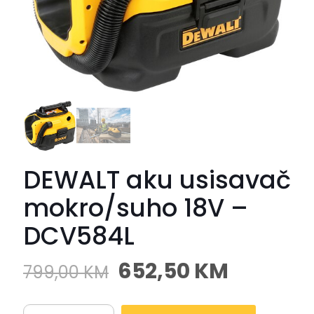
DEWALT aku usisavač
mokro/suho 18V –
DCV584L
652,50
KM
799,00
KM