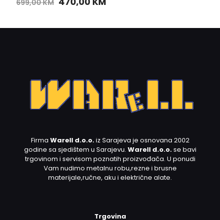
470,00
KM
699,00
KM
Firma
Warell d.o.o.
iz Sarajeva je osnovana 2002
godine sa sjedištem u Sarajevu.
Warell d.o.o.
se bavi
trgovinom i servisom poznatih proizvođača. U ponudi
Vam nudimo metalnu robu,rezne i brusne
materijale,ručne, aku i električne alate.
Trgovina