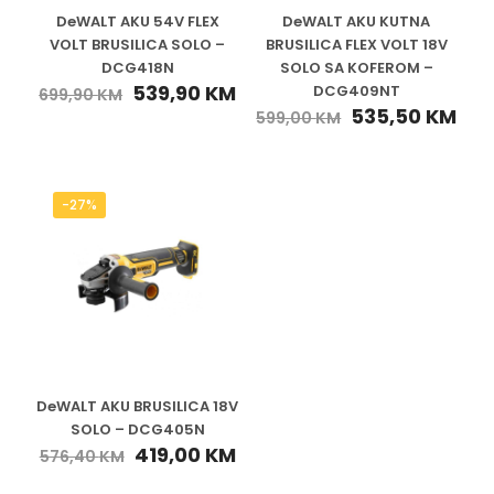
DeWALT AKU 54V FLEX
DeWALT AKU KUTNA
VOLT BRUSILICA SOLO –
BRUSILICA FLEX VOLT 18V
DCG418N
SOLO SA KOFEROM –
539,90
KM
DCG409NT
699,90
KM
535,50
KM
599,00
KM
-27%
DeWALT AKU BRUSILICA 18V
SOLO – DCG405N
419,00
KM
576,40
KM