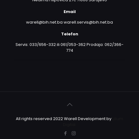
Email
warell@bih.net.ba warell.servis@bih.net.ba
Telefon
Servis: 033/656-332 ili 061/053-362 Prodaja: 062/366-
774
All rights reserved 2022 Warell Development by
Lilium
Digital.