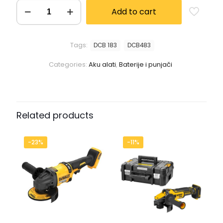
Add to cart
Tags:
DCB 183
DCB483
Categories:
Aku alati
,
Baterije i punjači
Related products
-23%
-11%