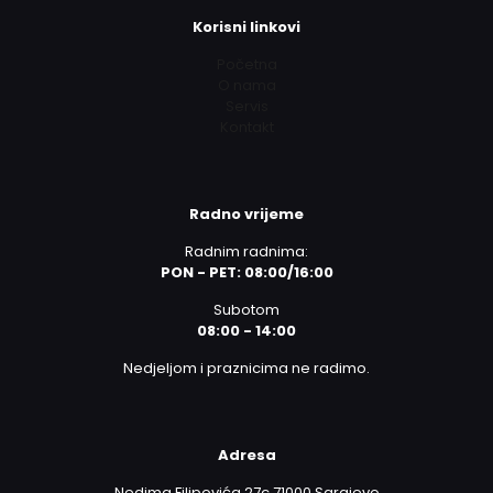
Korisni linkovi
Početna
O nama
Servis
Kontakt
Radno vrijeme
Radnim radnima:
PON - PET: 08:00/16:00
Subotom
08:00 - 14:00
Nedjeljom i praznicima ne radimo.
Adresa
Nedima Filipovića 27c 71000 Sarajevo