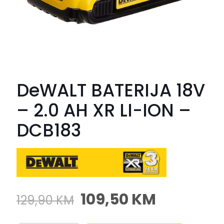
DeWALT BATERIJA 18V
– 2.0 AH XR LI-ION –
DCB183
109,50
KM
129,90
KM