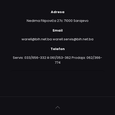
Adresa
Nedima Filipovića 27c 71000 Sarajevo
Email
warell@bih.net.ba warell.servis@bih.net.ba
Telefon
Servis: 033/656-332 ili 061/053-362 Prodaja: 062/366-
774