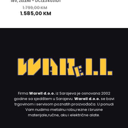
18V, ZELENI – DCLE34031D1
1.799,00
KM
1.585,00
KM
Firma
Warell d.o.o.
iz Sarajeva je osnovana 2002
godine sa sjedištem u Sarajevu.
Warell d.o.o.
se bavi
trgovinom i servisom poznatih proizvođača. U ponudi
Vam nudimo metalnu robu,rezne i brusne
materijale,ručne, aku i električne alate.