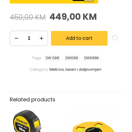
449,00
KM
450,00
KM
Add to cart
Tags:
DW 088
DW088
DW088K
Category:
Metrovi, laseri i daljinomjeri
Related products