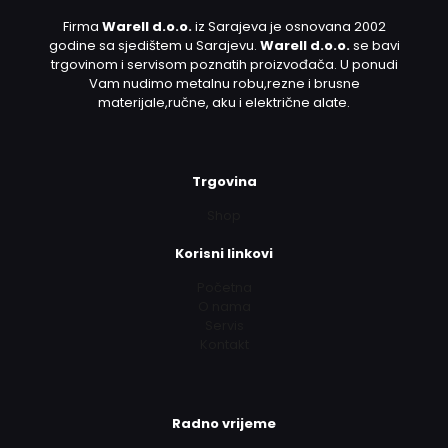
Firma
Warell d.o.o.
iz Sarajeva je osnovana 2002
godine sa sjedištem u Sarajevu.
Warell d.o.o.
se bavi
trgovinom i servisom poznatih proizvođača. U ponudi
Vam nudimo metalnu robu,rezne i brusne
materijale,ručne, aku i električne alate.
Trgovina
Shop
Korisni linkovi
Početna
O nama
Servis
Kontakt
Radno vrijeme