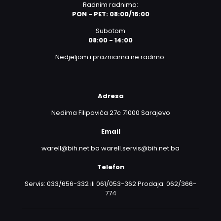
Radnim radnima:
PON - PET: 08:00/16:00
Subotom
08:00 - 14:00
Nedjeljom i praznicima ne radimo.
Adresa
Nedima Filipovića 27c 71000 Sarajevo
Email
warell@bih.net.ba warell.servis@bih.net.ba
Telefon
Servis: 033/656-332 ili 061/053-362 Prodaja: 062/366-
774