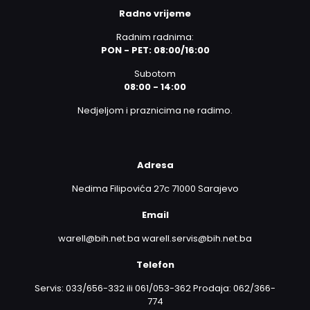
Radno vrijeme
Radnim radnima:
PON - PET: 08:00/16:00
Subotom
08:00 - 14:00
Nedjeljom i praznicima ne radimo.
Adresa
Nedima Filipovića 27c 71000 Sarajevo
Email
warell@bih.net.ba warell.servis@bih.net.ba
Telefon
Servis: 033/656-332 ili 061/053-362 Prodaja: 062/366-
774