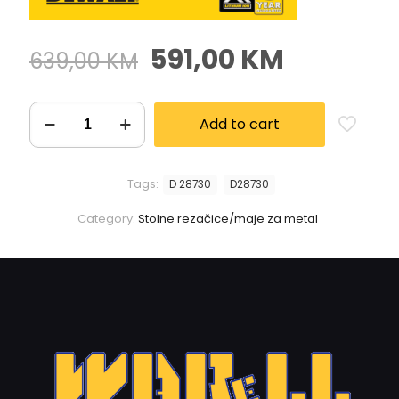
591,00
KM
639,00
KM
Add to cart
Tags:
D 28730
D28730
Category:
Stolne rezačice/maje za metal