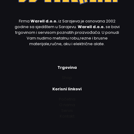
Firma
Warell d.o.o.
iz Sarajeva je osnovana 2002
godine sa sjedištem u Sarajevu.
Warell d.o.o.
se bavi
trgovinom i servisom poznatih proizvođača. U ponudi
Vam nudimo metalnu robu,rezne i brusne
materijale,ručne, aku i električne alate.
Trgovina
Shop
Korisni linkovi
Početna
O nama
Servis
Kontakt