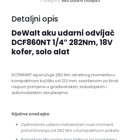
Category:
Aku udarni odvijači
Detaljni opis
DeWalt aku udarni odvijač
DCF860NT 1/4″ 282Nm, 18V
kofer, solo alat
DCF860NT isporučuje 282 Nm okretnog momenta u
kompaktnom kućištu od 123 mm, savršenom za širok
raspon primjena u građevinskim, industrijskim i
automobilskim okruženjima.
Ključne značajke
Optimizirani udarni mehanizam nudi moment
pričvršćivanja od 282 Nm u kompaktnom paketu
Poboljšani 18V motor bez četkica za produljenu