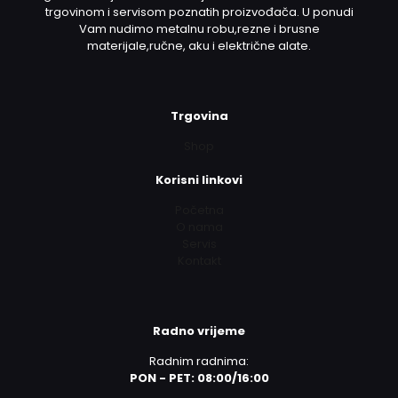
trgovinom i servisom poznatih proizvođača. U ponudi
Vam nudimo metalnu robu,rezne i brusne
materijale,ručne, aku i električne alate.
Trgovina
Shop
Korisni linkovi
Početna
O nama
Servis
Kontakt
Radno vrijeme
Radnim radnima:
PON - PET: 08:00/16:00