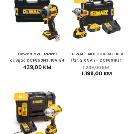
Dewalt aku udarni
DEWALT AKU ODVIJAČ 18 V
odvijač DCF850NT, 18V 1/4
1/2”, 2 X 5Ah – DCF891P2T
439,00
KM
1.249,00
KM
1.199,00
KM
-16%