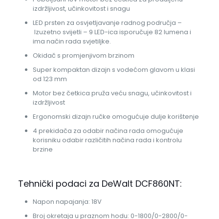
izdržljivost, učinkovitost i snagu
LED prsten za osvjetljavanje radnog područja –
Izuzetno svijetli – 9 LED-ica isporučuje 82 lumena i
ima način rada svjetiljke.
Okidač s promjenjivom brzinom
Super kompaktan dizajn s vodećom glavom u klasi
od 123 mm
Motor bez četkica pruža veću snagu, učinkovitost i
izdržljivost
Ergonomski dizajn ručke omogućuje dulje korištenje
4 prekidača za odabir načina rada omogućuje
korisniku odabir različitih načina rada i kontrolu
brzine
Tehnički podaci za DeWalt DCF860NT:
Napon napajanja: 18V
Broj okretaja u praznom hodu: 0-1800/0-2800/0-