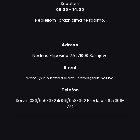
Subotom
08:00 - 14:00
Nedjeljom i praznicima ne radimo.
Adresa
Nedima Filipovića 27c 71000 Sarajevo
Email
warell@bih.net.ba warell.servis@bih.net.ba
Telefon
Servis: 033/656-332 ili 061/053-362 Prodaja: 062/366-
774