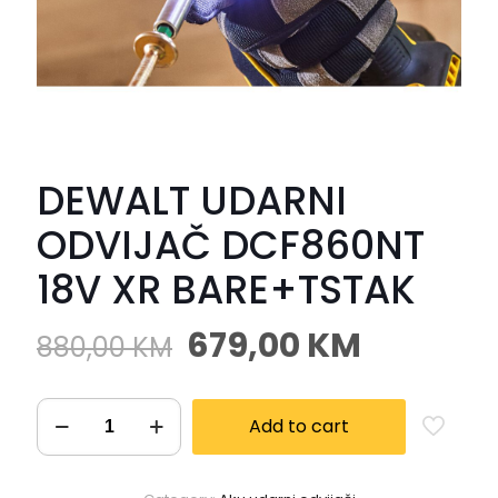
DEWALT UDARNI
ODVIJAČ DCF860NT
18V XR BARE+TSTAK
679,00
KM
880,00
KM
Add to cart