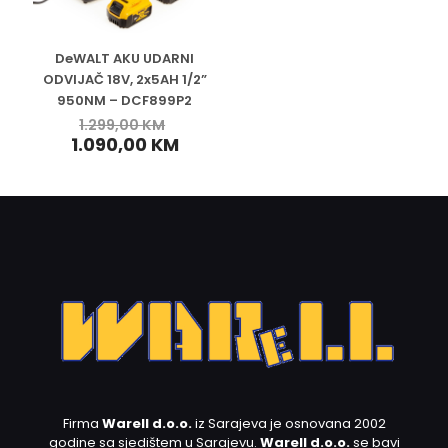
DeWALT AKU UDARNI
ODVIJAČ 18V, 2x5AH 1/2”
950NM – DCF899P2
1.299,00
KM
1.090,00
KM
Firma
Warell d.o.o.
iz Sarajeva je osnovana 2002
godine sa sjedištem u Sarajevu.
Warell d.o.o.
se bavi