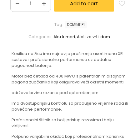
Add to cart
Tag:
DCM561P1
Categories:
Aku trimeri
,
Alati za vrt i dom
Kosilica na žicu ima najnovije proširenje asortimana XR
sustava i profesionalne performanse uz dodatnu
pogodnost baterije.
Motor bez četkica od 400 MWO s patentiranim dizajnom
pogona zupčanika koji osigurava veći okretni moment i
održava brzinu rezanja pod opterećenjem.
Ima dvostupanjsku kontrolu za produljeno vrijeme rada ili
povećane performanse.
Profesionalni štitnik za bolji pristup rezovima i bolju
vidljivost.
Potpuno varijabilni okidač koji profesionalnom korisniku