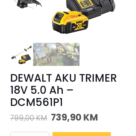
DEWALT AKU TRIMER
18V 5.0 Ah –
DCM561P1
739,90
KM
799,00
KM