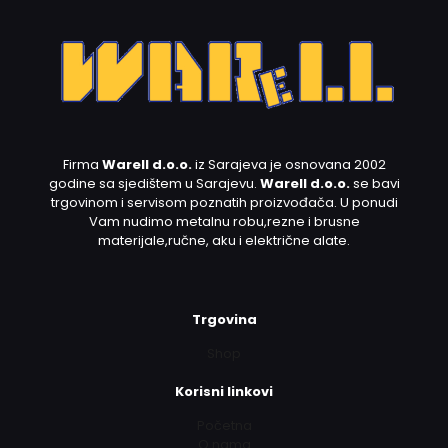
Firma
Warell d.o.o.
iz Sarajeva je osnovana 2002
godine sa sjedištem u Sarajevu.
Warell d.o.o.
se bavi
trgovinom i servisom poznatih proizvođača. U ponudi
Vam nudimo metalnu robu,rezne i brusne
materijale,ručne, aku i električne alate.
Trgovina
Shop
Korisni linkovi
Početna
O nama