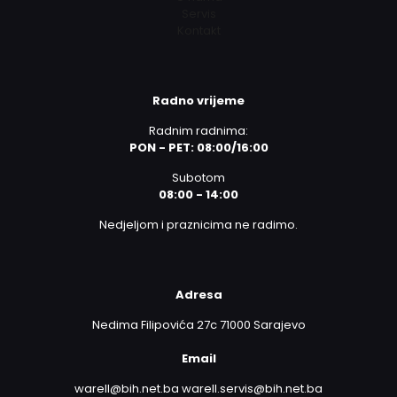
Servis
Kontakt
Radno vrijeme
Radnim radnima:
PON - PET: 08:00/16:00
Subotom
08:00 - 14:00
Nedjeljom i praznicima ne radimo.
Adresa
Nedima Filipovića 27c 71000 Sarajevo
Email
warell@bih.net.ba warell.servis@bih.net.ba