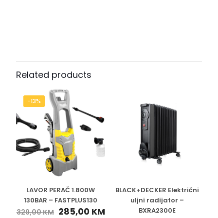
Related products
-13%
LAVOR PERAČ 1.800W
BLACK+DECKER Električni
130BAR – FASTPLUS130
uljni radijator –
285,00
KM
BXRA2300E
329,00
KM