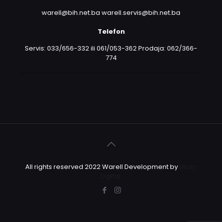
warell@bih.net.ba warell.servis@bih.net.ba
Telefon
Servis: 033/656-332 ili 061/053-362 Prodaja: 062/366-
774
All rights reserved 2022 Warell Development by
Lilium
Digital.