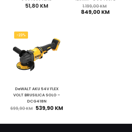
51,80
KM
1.199,00
KM
849,00
KM
-23%
DeWALT AKU 54V FLEX
VOLT BRUSILICA SOLO –
DCG418N
539,90
KM
699,90
KM