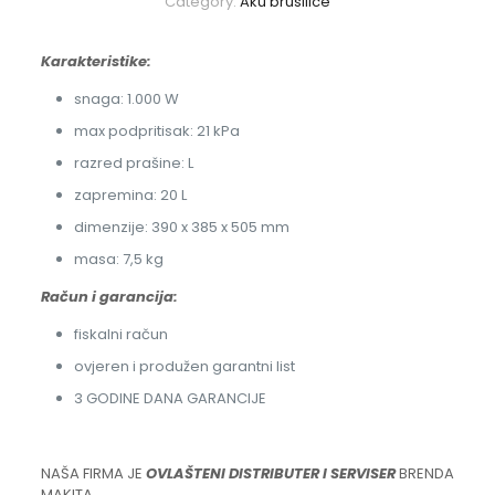
Category:
Aku brusilice
Karakteristike:
snaga: 1.000 W
max podpritisak: 21 kPa
razred prašine: L
zapremina: 20 L
dimenzije: 390 x 385 x 505 mm
masa: 7,5 kg
Račun i garancija:
fiskalni račun
ovjeren i produžen garantni list
3 GODINE DANA GARANCIJE
NAŠA FIRMA JE
OVLAŠTENI DISTRIBUTER I SERVISER
BRENDA
MAKITA.