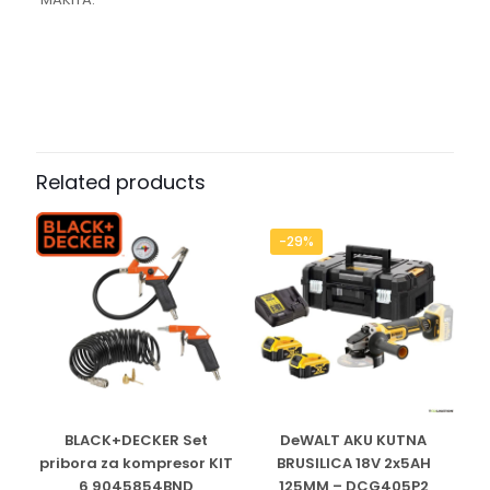
Related products
-29%
BLACK+DECKER Set
DeWALT AKU KUTNA
pribora za kompresor KIT
BRUSILICA 18V 2x5AH
6 9045854BND
125MM – DCG405P2