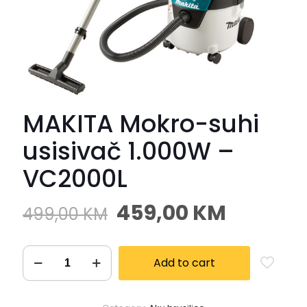
MAKITA Mokro-suhi
usisivač 1.000W –
VC2000L
459,00
KM
499,00
KM
Add to cart