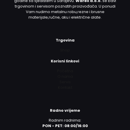
godine sa sjedištem u Sarajevu.
Warell d.o.o.
se bavi
trgovinom i servisom poznatih proizvođača. U ponudi
Vam nudimo metalnu robu,rezne i brusne
materijale,ručne, aku i električne alate.
Trgovina
Shop
Korisni linkovi
Početna
O nama
Servis
Kontakt
Radno vrijeme
Radnim radnima:
PON - PET: 08:00/16:00