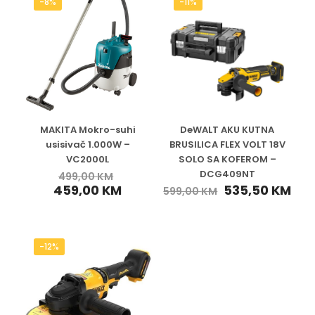
-8%
-11%
MAKITA Mokro-suhi
DeWALT AKU KUTNA
usisivač 1.000W –
BRUSILICA FLEX VOLT 18V
VC2000L
SOLO SA KOFEROM –
DCG409NT
499,00
KM
459,00
KM
535,50
KM
599,00
KM
-12%