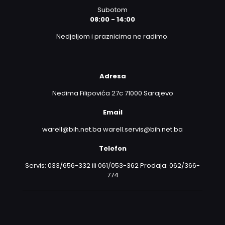
Subotom
08:00 - 14:00
Nedjeljom i praznicima ne radimo.
Adresa
Nedima Filipovića 27c 71000 Sarajevo
Email
warell@bih.net.ba warell.servis@bih.net.ba
Telefon
Servis: 033/656-332 ili 061/053-362 Prodaja: 062/366-
774