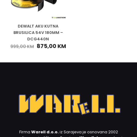
DEWALT AKU KUTNA
BRUSILICA 54V 180MM –
DCG440N
875,00
KM
999,00
KM
Firma
Warell d.o.o.
iz Sarajeva je osnovana 2002